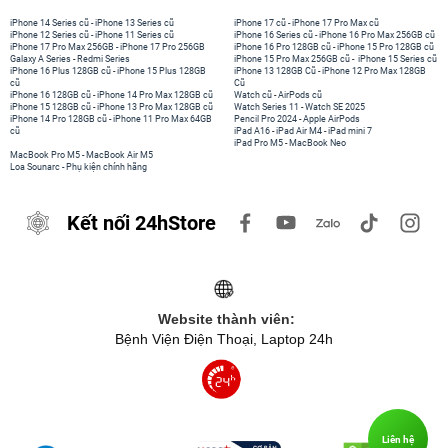
iPhone 14 Series cũ
-
iPhone 13 Series cũ
iPhone 17 cũ
-
iPhone 17 Pro Max cũ
iPhone 12 Series cũ
-
iPhone 11 Series cũ
iPhone 16 Series cũ
-
iPhone 16 Pro Max 256GB cũ
iPhone 17 Pro Max 256GB
-
iPhone 17 Pro 256GB
iPhone 16 Pro 128GB cũ
-
iPhone 15 Pro 128GB cũ
Galaxy A Series
-
Redmi Series
iPhone 15 Pro Max 256GB cũ
-
iPhone 15 Series cũ
iPhone 16 Plus 128GB cũ
-
iPhone 15 Plus 128GB
iPhone 13 128GB Cũ
-
iPhone 12 Pro Max 128GB
cũ
Cũ
iPhone 16 128GB cũ
-
iPhone 14 Pro Max 128GB cũ
Watch cũ
-
AirPods cũ
iPhone 15 128GB cũ
-
iPhone 13 Pro Max 128GB cũ
Watch Series 11
-
Watch SE 2025
iPhone 14 Pro 128GB cũ
-
iPhone 11 Pro Max 64GB
Pencil Pro 2024
-
Apple AirPods
cũ
iPad A16
-
iPad Air M4
-
iPad mini 7
iPad Pro M5
-
MacBook Neo
MacBook Pro M5
-
MacBook Air M5
Loa Sounarc
-
Phụ kiện chính hãng
Kết nối 24hStore
Website thành viên:
Bệnh Viện Điện Thoại, Laptop 24h
Liên hệ