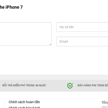
ghe iPhone 7
ĐỔI TRẢ MIỄN PHÍ TRONG 46 NGÀY
BẢO HÀNH PIN TRỌN ĐỜ
Chính sách hoàn tiền
Tổn
(8h0