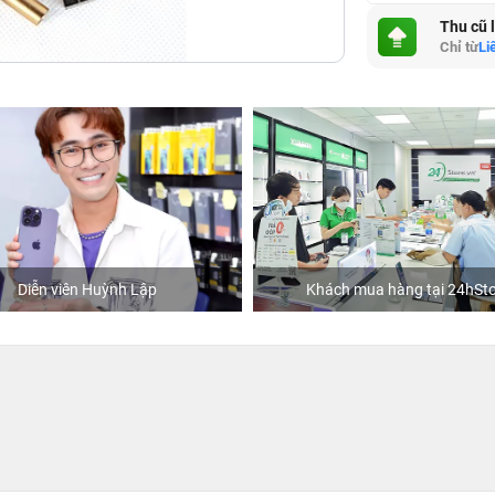
Thu cũ 
Chỉ từ
Li
Diễn viên Huỳnh Lập
Khách mua hàng tại 24hSto