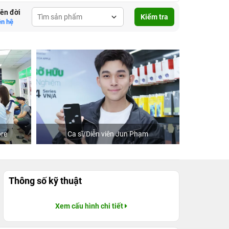
lên đời
Kiểm tra
ên hệ
re
Ca sĩ/Diễn viên Jun Phạm
Khách
Thông số kỹ thuật
Xem cấu hình chi tiết