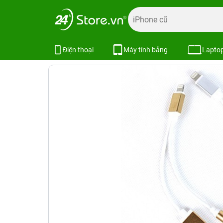
Trang chủ
Phụ kiện
Cốc - Cáp Sạc
Jack chuyển tai ng
Jack chuyển tai nghe iPhone 7
SKU:
Điện thoại
Máy tính bảng
Lapto