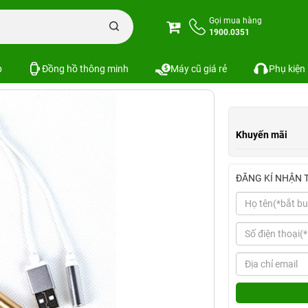
he iPhone 7
Gọi mua hàng
1900.0351
Xem cấu hình
So sánh
p
Đồng hồ thông minh
Máy cũ giá rẻ
Phụ kiện
Khuyến mãi
ĐĂNG KÍ NHẬN 