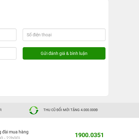
I
THU CŨ ĐỔI MỚI TẶNG 4.000.000Đ
g đài mua hàng
1900.0351
0 - 22h00)