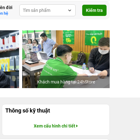
lên đời
Kiểm tra
ên hệ
Khách mua hàng tại 24hStore
C
Thông số kỹ thuật
Xem cấu hình chi tiết