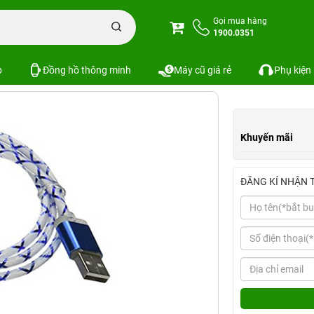
ble Light (EL) Charge Cable 5
Gọi mua hàng
1900.0351
harge Cable 5
Xem cấu hình
So sánh
SKU:
p
Đồng hồ thông minh
Máy cũ giá rẻ
Phụ kiện
Khuyến mãi
ĐĂNG KÍ NHẬN 