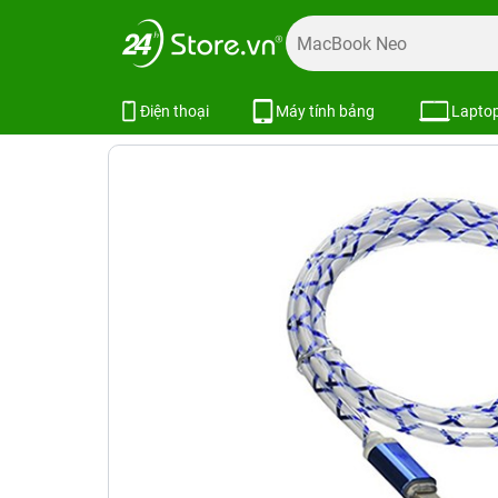
Trang chủ
Phụ kiện
Cốc - Cáp Sạc
Flowing Curent Visi
Flowing Curent Visible Light (EL) C
Điện thoại
Máy tính bảng
Lapto