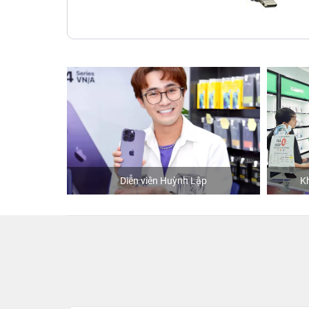
hStore
Diễn viên Huỳnh Lập
K