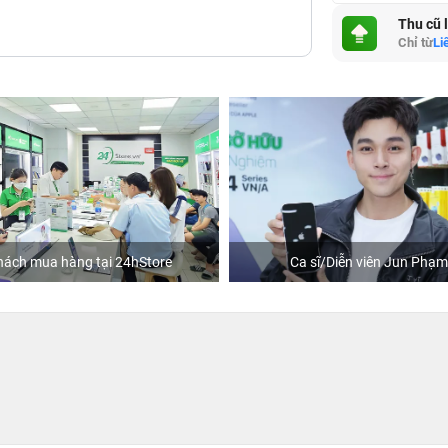
Thu cũ 
Chỉ từ
Li
hách mua hàng tại 24hStore
Ca sĩ/Diễn viên Jun Phạm