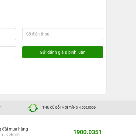
I
THU CŨ ĐỔI MỚI TẶNG 4.000.000Đ
g đài mua hàng
1900.0351
0 - 22h00)