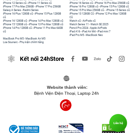
iPhone 12 Series cũ
-
iPhone 11 Series cũ
iPhone 16 Series cũ
-
iPhone 16 Pro Max 256GB cũ
iPhone 17 Pro Max 256GB
-
iPhone 17 Pro 256GB
iPhone 16 Pro 128GB cũ
-
iPhone 15 Pro 128GB cũ
Galaxy A Series
-
Redmi Series
iPhone 15 Pro Max 256GB cũ
-
iPhone 15 Series cũ
iPhone 16 Plus 128GB cũ
-
iPhone 15 Plus 128GB
iPhone 13 128GB Cũ
-
iPhone 12 Pro Max 128GB
cũ
Cũ
iPhone 16 128GB cũ
-
iPhone 14 Pro Max 128GB cũ
Watch cũ
-
AirPods cũ
iPhone 15 128GB cũ
-
iPhone 13 Pro Max 128GB cũ
Watch Series 11
-
Watch SE 2025
iPhone 14 Pro 128GB cũ
-
iPhone 11 Pro Max 64GB
Pencil Pro 2024
-
Apple AirPods
cũ
iPad A16
-
iPad Air M4
-
iPad mini 7
iPad Pro M5
-
MacBook Neo
MacBook Pro M5
-
MacBook Air M5
Loa Sounarc
-
Phụ kiện chính hãng
Kết nối 24hStore
Website thành viên:
Bệnh Viện Điện Thoại, Laptop 24h
Liên hệ