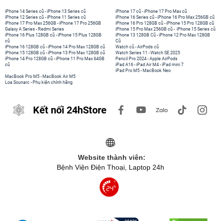
iPhone 14 Series cũ
-
iPhone 13 Series cũ
iPhone 17 cũ
-
iPhone 17 Pro Max cũ
iPhone 12 Series cũ
-
iPhone 11 Series cũ
iPhone 16 Series cũ
-
iPhone 16 Pro Max 256GB cũ
iPhone 17 Pro Max 256GB
-
iPhone 17 Pro 256GB
iPhone 16 Pro 128GB cũ
-
iPhone 15 Pro 128GB cũ
Galaxy A Series
-
Redmi Series
iPhone 15 Pro Max 256GB cũ
-
iPhone 15 Series cũ
iPhone 16 Plus 128GB cũ
-
iPhone 15 Plus 128GB
iPhone 13 128GB Cũ
-
iPhone 12 Pro Max 128GB
cũ
Cũ
iPhone 16 128GB cũ
-
iPhone 14 Pro Max 128GB cũ
Watch cũ
-
AirPods cũ
iPhone 15 128GB cũ
-
iPhone 13 Pro Max 128GB cũ
Watch Series 11
-
Watch SE 2025
iPhone 14 Pro 128GB cũ
-
iPhone 11 Pro Max 64GB
Pencil Pro 2024
-
Apple AirPods
cũ
iPad A16
-
iPad Air M4
-
iPad mini 7
iPad Pro M5
-
MacBook Neo
MacBook Pro M5
-
MacBook Air M5
Loa Sounarc
-
Phụ kiện chính hãng
Kết nối 24hStore
Website thành viên:
Bệnh Viện Điện Thoại, Laptop 24h