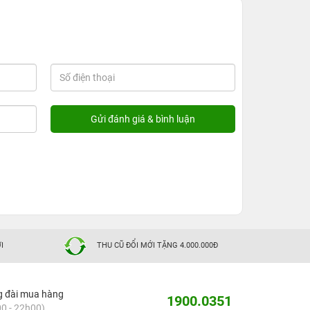
I
THU CŨ ĐỔI MỚI TẶNG 4.000.000Đ
g đài mua hàng
1900.0351
0 - 22h00)