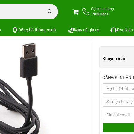
cro-USB
Gọi mua hàng
1900.0351
Xem cấu hình
So sánh
p
Đồng hồ thông minh
Máy cũ giá rẻ
Phụ kiện
Khuyến mãi
ĐĂNG KÍ NHẬN 