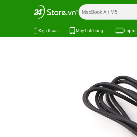
Trang chủ
Phụ kiện
Cốc - Cáp Sạc
Cáp sạc Xiaomi Mi
Cáp sạc Xiaomi Micro-USB
SKU:
Điện thoại
Máy tính bảng
Lapto