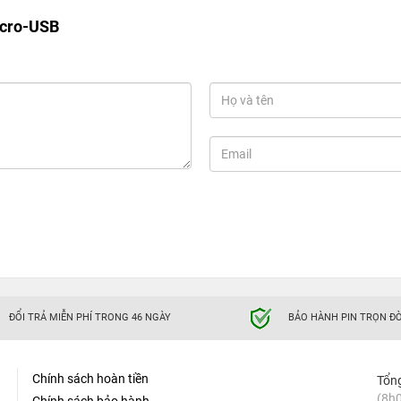
icro-USB
ĐỔI TRẢ MIỄN PHÍ TRONG 46 NGÀY
BẢO HÀNH PIN TRỌN ĐỜ
Chính sách hoàn tiền
Tổn
(8h0