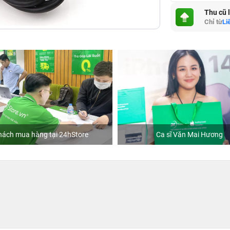
Thu cũ 
Chỉ từ
Li
hách mua hàng tại 24hStore
Ca sĩ Văn Mai Hương