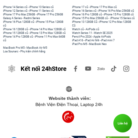
iPhone 14 Series cũ
-
iPhone 13 Series cũ
iPhone 17 cũ
-
iPhone 17 Pro Max cũ
iPhone 12 Series cũ
-
iPhone 11 Series cũ
iPhone 16 Series cũ
-
iPhone 16 Pro Max 256GB cũ
iPhone 17 Pro Max 256GB
-
iPhone 17 Pro 256GB
iPhone 16 Pro 128GB cũ
-
iPhone 15 Pro 128GB cũ
Galaxy A Series
-
Redmi Series
iPhone 15 Pro Max 256GB cũ
-
iPhone 15 Series cũ
iPhone 16 Plus 128GB cũ
-
iPhone 15 Plus 128GB
iPhone 13 128GB Cũ
-
iPhone 12 Pro Max 128GB
cũ
Cũ
iPhone 16 128GB cũ
-
iPhone 14 Pro Max 128GB cũ
Watch cũ
-
AirPods cũ
iPhone 15 128GB cũ
-
iPhone 13 Pro Max 128GB cũ
Watch Series 11
-
Watch SE 2025
iPhone 14 Pro 128GB cũ
-
iPhone 11 Pro Max 64GB
Pencil Pro 2024
-
Apple AirPods
cũ
iPad A16
-
iPad Air M4
-
iPad mini 7
iPad Pro M5
-
MacBook Neo
MacBook Pro M5
-
MacBook Air M5
Loa Sounarc
-
Phụ kiện chính hãng
Kết nối 24hStore
Website thành viên:
Bệnh Viện Điện Thoại, Laptop 24h
Liên hệ