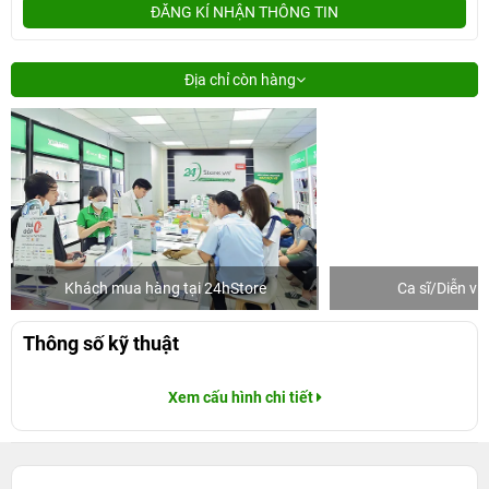
ĐĂNG KÍ NHẬN THÔNG TIN
Địa chỉ còn hàng
Khách mua hàng tại 24hStore
Ca sĩ/Diễn v
Thông số kỹ thuật
Xem cấu hình chi tiết