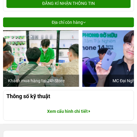
ĐĂNG KÍ NHẬN THÔNG TIN
Địa chỉ còn hàng
24hStore
MC Đại Nghĩa
Thông số kỹ thuật
Xem cấu hình chi tiết