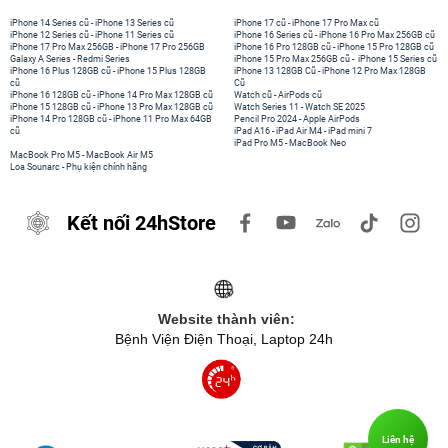
iPhone 14 Series cũ
-
iPhone 13 Series cũ
iPhone 17 cũ
-
iPhone 17 Pro Max cũ
iPhone 12 Series cũ
-
iPhone 11 Series cũ
iPhone 16 Series cũ
-
iPhone 16 Pro Max 256GB cũ
iPhone 17 Pro Max 256GB
-
iPhone 17 Pro 256GB
iPhone 16 Pro 128GB cũ
-
iPhone 15 Pro 128GB cũ
Galaxy A Series
-
Redmi Series
iPhone 15 Pro Max 256GB cũ
-
iPhone 15 Series cũ
iPhone 16 Plus 128GB cũ
-
iPhone 15 Plus 128GB
iPhone 13 128GB Cũ
-
iPhone 12 Pro Max 128GB
cũ
Cũ
iPhone 16 128GB cũ
-
iPhone 14 Pro Max 128GB cũ
Watch cũ
-
AirPods cũ
iPhone 15 128GB cũ
-
iPhone 13 Pro Max 128GB cũ
Watch Series 11
-
Watch SE 2025
iPhone 14 Pro 128GB cũ
-
iPhone 11 Pro Max 64GB
Pencil Pro 2024
-
Apple AirPods
cũ
iPad A16
-
iPad Air M4
-
iPad mini 7
iPad Pro M5
-
MacBook Neo
MacBook Pro M5
-
MacBook Air M5
Loa Sounarc
-
Phụ kiện chính hãng
Kết nối 24hStore
Website thành viên:
Bệnh Viện Điện Thoại, Laptop 24h
Liên hệ