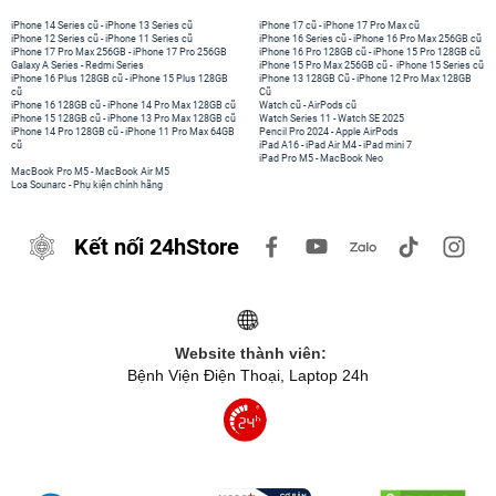
iPhone 14 Series cũ
-
iPhone 13 Series cũ
iPhone 17 cũ
-
iPhone 17 Pro Max cũ
iPhone 12 Series cũ
-
iPhone 11 Series cũ
iPhone 16 Series cũ
-
iPhone 16 Pro Max 256GB cũ
iPhone 17 Pro Max 256GB
-
iPhone 17 Pro 256GB
iPhone 16 Pro 128GB cũ
-
iPhone 15 Pro 128GB cũ
Galaxy A Series
-
Redmi Series
iPhone 15 Pro Max 256GB cũ
-
iPhone 15 Series cũ
iPhone 16 Plus 128GB cũ
-
iPhone 15 Plus 128GB
iPhone 13 128GB Cũ
-
iPhone 12 Pro Max 128GB
cũ
Cũ
iPhone 16 128GB cũ
-
iPhone 14 Pro Max 128GB cũ
Watch cũ
-
AirPods cũ
iPhone 15 128GB cũ
-
iPhone 13 Pro Max 128GB cũ
Watch Series 11
-
Watch SE 2025
iPhone 14 Pro 128GB cũ
-
iPhone 11 Pro Max 64GB
Pencil Pro 2024
-
Apple AirPods
cũ
iPad A16
-
iPad Air M4
-
iPad mini 7
iPad Pro M5
-
MacBook Neo
MacBook Pro M5
-
MacBook Air M5
Loa Sounarc
-
Phụ kiện chính hãng
Kết nối 24hStore
Website thành viên:
Bệnh Viện Điện Thoại, Laptop 24h