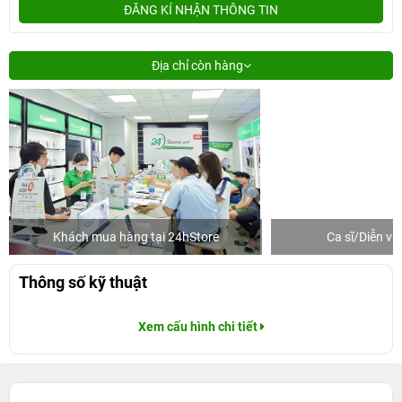
ĐĂNG KÍ NHẬN THÔNG TIN
Địa chỉ còn hàng
Khách mua hàng tại 24hStore
Ca sĩ/Diễn v
Thông số kỹ thuật
Xem cấu hình chi tiết