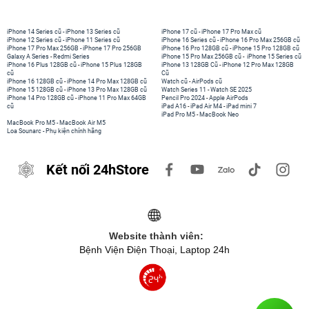
iPhone 14 Series cũ
-
iPhone 13 Series cũ
iPhone 17 cũ
-
iPhone 17 Pro Max cũ
iPhone 12 Series cũ
-
iPhone 11 Series cũ
iPhone 16 Series cũ
-
iPhone 16 Pro Max 256GB cũ
iPhone 17 Pro Max 256GB
-
iPhone 17 Pro 256GB
iPhone 16 Pro 128GB cũ
-
iPhone 15 Pro 128GB cũ
Galaxy A Series
-
Redmi Series
iPhone 15 Pro Max 256GB cũ
-
iPhone 15 Series cũ
iPhone 16 Plus 128GB cũ
-
iPhone 15 Plus 128GB
iPhone 13 128GB Cũ
-
iPhone 12 Pro Max 128GB
cũ
Cũ
iPhone 16 128GB cũ
-
iPhone 14 Pro Max 128GB cũ
Watch cũ
-
AirPods cũ
iPhone 15 128GB cũ
-
iPhone 13 Pro Max 128GB cũ
Watch Series 11
-
Watch SE 2025
iPhone 14 Pro 128GB cũ
-
iPhone 11 Pro Max 64GB
Pencil Pro 2024
-
Apple AirPods
cũ
iPad A16
-
iPad Air M4
-
iPad mini 7
iPad Pro M5
-
MacBook Neo
MacBook Pro M5
-
MacBook Air M5
Loa Sounarc
-
Phụ kiện chính hãng
Kết nối 24hStore
Website thành viên:
Bệnh Viện Điện Thoại, Laptop 24h