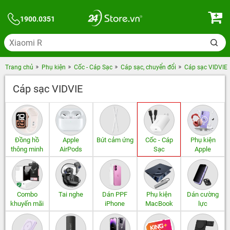
1900.0351
Trang chủ
Phụ kiện
Cốc - Cáp Sạc
Cáp sạc, chuyển đổi
Cáp sạc VIDVIE
Cáp sạc VIDVIE
Đồng hồ
Apple
Bút cảm ứng
Cốc - Cáp
Phụ kiện
thông minh
AirPods
Sạc
Apple
Combo
Tai nghe
Dán PPF
Phụ kiện
Dán cường
khuyến mãi
iPhone
MacBook
lực