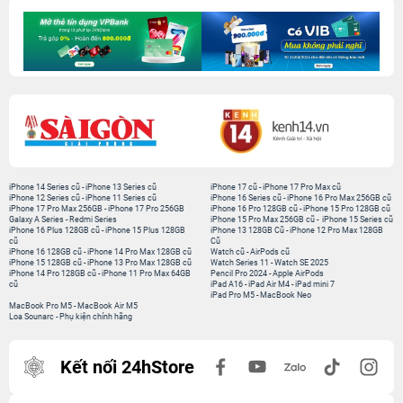
iPhone 14 Series cũ
-
iPhone 13 Series cũ
iPhone 17 cũ
-
iPhone 17 Pro Max cũ
iPhone 12 Series cũ
-
iPhone 11 Series cũ
iPhone 16 Series cũ
-
iPhone 16 Pro Max 256GB cũ
iPhone 17 Pro Max 256GB
-
iPhone 17 Pro 256GB
iPhone 16 Pro 128GB cũ
-
iPhone 15 Pro 128GB cũ
Galaxy A Series
-
Redmi Series
iPhone 15 Pro Max 256GB cũ
-
iPhone 15 Series cũ
iPhone 16 Plus 128GB cũ
-
iPhone 15 Plus 128GB
iPhone 13 128GB Cũ
-
iPhone 12 Pro Max 128GB
cũ
Cũ
iPhone 16 128GB cũ
-
iPhone 14 Pro Max 128GB cũ
Watch cũ
-
AirPods cũ
iPhone 15 128GB cũ
-
iPhone 13 Pro Max 128GB cũ
Watch Series 11
-
Watch SE 2025
iPhone 14 Pro 128GB cũ
-
iPhone 11 Pro Max 64GB
Pencil Pro 2024
-
Apple AirPods
cũ
iPad A16
-
iPad Air M4
-
iPad mini 7
iPad Pro M5
-
MacBook Neo
MacBook Pro M5
-
MacBook Air M5
Loa Sounarc
-
Phụ kiện chính hãng
Kết nối 24hStore