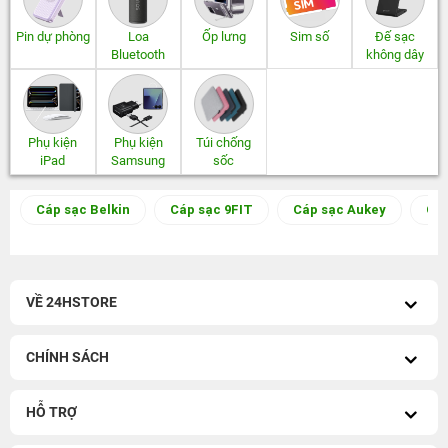
Pin dự phòng
Loa
Ốp lưng
Sim số
Đế sạc
Bluetooth
không dây
Phụ kiện
Phụ kiện
Túi chống
iPad
Samsung
sốc
Cáp sạc Belkin
Cáp sạc 9FIT
Cáp sạc Aukey
Cáp
VỀ 24HSTORE
CHÍNH SÁCH
HỖ TRỢ