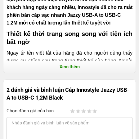
khách hàng ngày càng nhiều, Innostyle đã cho ra mắt
phiên bản cáp sạc nhanh Jazzy USB-A to USB-C
1.2M mới có chất lượng lẫn thiết kế tuyệt vời
Thiết kế thời trang song song với tiện ích
bất ngờ
Ngay từ tên viết tắt của hãng đã cho người dùng thấy
được sự chỉnh chu trong từng thiết kế của hãng. Ngoài
Xem thêm
đảm bảo chất lượng sản phẩm, Innostyle cũng rất biết
chú trọng đến tính thẩm mỹ và chăm chút đến thiết kế của
từng sản phẩm. Do đó mà khi sử dụng phụ kiện này
2 đánh giá và bình luận
Cáp Innostyle Jazzy USB-
người dùng sẽ được trải nghiệm một cách hoàn hảo nhất
A to USB-C 1,2M Black
về cả sự chỉnh chu mà các nhà sản xuất thực hiện. Hai
đầu của dây cáp được khắc chi tiết, tỉ mỉ logo của
Chọn đánh giá của bạn
thương hiệu. Thiết kế có phần đơn giản kết hợp cùng
gam màu đen. Càng làm nổi bật lên sự sang trọng gọn
gàng và tạo nên nét khác biệt giữa thị trường tràn lan các
phụ kiện khác.