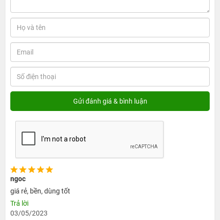
Không chỉ vậy, nhờ thiết kế thông minh chống rối cùng
trọng lượng gọn nhẹ ấn tượng người dùng có thể dễ
dàng mang theo cáp sạc đến mọi nơi một cách thoải mái,
mà không gây cản trở gì. Nhờ vậy người dùng sẽ dễ
dàng sử dụng để hỗ trợ công việc quan trọng của bản
thân mà không sợ bị gián đoạn, chậm trễ. Thêm vào đó,
cáp có độ dài 1.2m, giúp bạn dễ dàng điều chỉnh tầm
sạc, có thể sạc thiết bị xa hay gần đều thoải mái mà
không cần phải ngồi gần ổ cắm điện. Giúp đảm bảo an
toàn sức khỏe người sử dụng, tăng tính tiện lợi, di động
lên rất nhiều.
ngoc
giá rẻ, bền, dùng tốt
Trả lời
03/05/2023