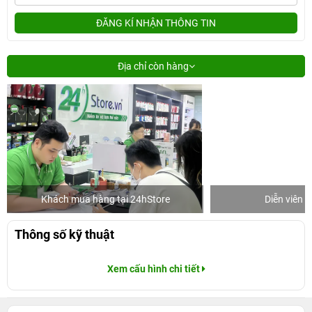
ĐĂNG KÍ NHẬN THÔNG TIN
Địa chỉ còn hàng
Khách mua hàng tại 24hStore
Diễn viên 
Thông số kỹ thuật
Xem cấu hình chi tiết