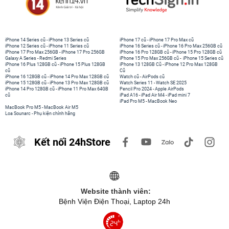
iPhone 14 Series cũ
-
iPhone 13 Series cũ
iPhone 17 cũ
-
iPhone 17 Pro Max cũ
iPhone 12 Series cũ
-
iPhone 11 Series cũ
iPhone 16 Series cũ
-
iPhone 16 Pro Max 256GB cũ
iPhone 17 Pro Max 256GB
-
iPhone 17 Pro 256GB
iPhone 16 Pro 128GB cũ
-
iPhone 15 Pro 128GB cũ
Galaxy A Series
-
Redmi Series
iPhone 15 Pro Max 256GB cũ
-
iPhone 15 Series cũ
iPhone 16 Plus 128GB cũ
-
iPhone 15 Plus 128GB
iPhone 13 128GB Cũ
-
iPhone 12 Pro Max 128GB
cũ
Cũ
iPhone 16 128GB cũ
-
iPhone 14 Pro Max 128GB cũ
Watch cũ
-
AirPods cũ
iPhone 15 128GB cũ
-
iPhone 13 Pro Max 128GB cũ
Watch Series 11
-
Watch SE 2025
iPhone 14 Pro 128GB cũ
-
iPhone 11 Pro Max 64GB
Pencil Pro 2024
-
Apple AirPods
cũ
iPad A16
-
iPad Air M4
-
iPad mini 7
iPad Pro M5
-
MacBook Neo
MacBook Pro M5
-
MacBook Air M5
Loa Sounarc
-
Phụ kiện chính hãng
Kết nối 24hStore
Website thành viên:
Bệnh Viện Điện Thoại, Laptop 24h