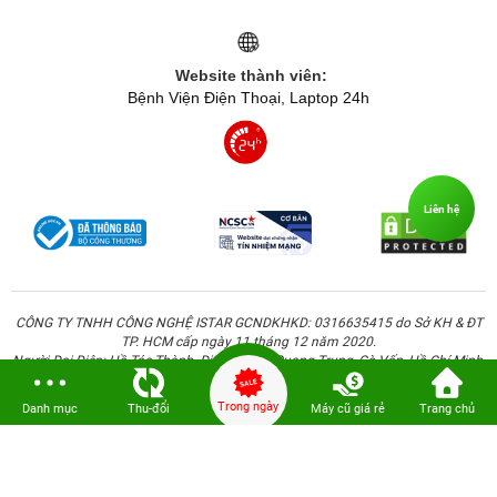
Website thành viên:
Bệnh Viện Điện Thoại, Laptop 24h
Liên hệ
CÔNG TY TNHH CÔNG NGHỆ ISTAR GCNDKHKD: 0316635415 do Sở KH & ĐT
TP. HCM cấp ngày 11 tháng 12 năm 2020.
Người Đại Diện: Hồ Tác Thành. Địa chỉ: 389 Quang Trung, Gò Vấp, Hồ Chí Minh.
Trong ngày
Danh mục
Thu-đổi
Máy cũ giá rẻ
Trang chủ