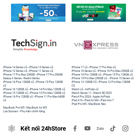
iPhone 14 Series cũ
-
iPhone 13 Series cũ
iPhone 17 cũ
-
iPhone 17 Pro Max cũ
iPhone 12 Series cũ
-
iPhone 11 Series cũ
iPhone 16 Series cũ
-
iPhone 16 Pro Max 256GB cũ
iPhone 17 Pro Max 256GB
-
iPhone 17 Pro 256GB
iPhone 16 Pro 128GB cũ
-
iPhone 15 Pro 128GB cũ
Galaxy A Series
-
Redmi Series
iPhone 15 Pro Max 256GB cũ
-
iPhone 15 Series cũ
iPhone 16 Plus 128GB cũ
-
iPhone 15 Plus 128GB
iPhone 13 128GB Cũ
-
iPhone 12 Pro Max 128GB
cũ
Cũ
iPhone 16 128GB cũ
-
iPhone 14 Pro Max 128GB cũ
Watch cũ
-
AirPods cũ
iPhone 15 128GB cũ
-
iPhone 13 Pro Max 128GB cũ
Watch Series 11
-
Watch SE 2025
iPhone 14 Pro 128GB cũ
-
iPhone 11 Pro Max 64GB
Pencil Pro 2024
-
Apple AirPods
cũ
iPad A16
-
iPad Air M4
-
iPad mini 7
iPad Pro M5
-
MacBook Neo
MacBook Pro M5
-
MacBook Air M5
Loa Sounarc
-
Phụ kiện chính hãng
Kết nối 24hStore