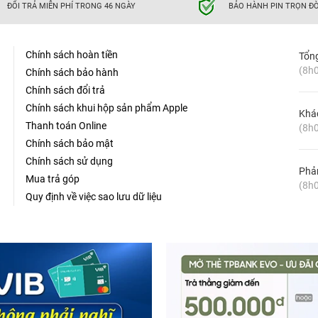
ĐỔI TRẢ MIỄN PHÍ TRONG 46 NGÀY
BẢO HÀNH PIN TRỌN ĐỜ
Chính sách hoàn tiền
Tổn
(8h0
Chính sách bảo hành
Chính sách đổi trả
Chính sách khui hộp sản phẩm Apple
Khá
Thanh toán Online
(8h0
Chính sách bảo mật
M - Đỉnh cao công nghệ sạc nhanh PD 3.1, thiết
Chính sách sử dụng
Phản
Mua trả góp
(8h0
 thoa hoàn hảo giữa độ bền bỉ và sự mềm mại tinh tế
Quy định về việc sao lưu dữ liệu
a TPE truyền thống bị ố vàng, nứt gãy sau vài tháng sử dụng,
, cứng nhắc và dễ bị xù lông, thì Cáp sạc Aukey CB-DCC241 C-C
hoàn toàn khác biệt. Thuộc dòng sản phẩm Circlet Blink cao
trường), Aukey đã tái định nghĩa lại tiêu chuẩn về vật liệu chế
n) - Cảm giác cầm êm ái và tính năng chống rối tuyệt vời: