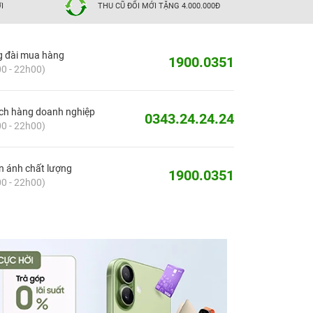
I
THU CŨ ĐỔI MỚI TẶNG 4.000.000Đ
g đài mua hàng
1900.0351
0 - 22h00)
ch hàng doanh nghiệp
0343.24.24.24
0 - 22h00)
 ánh chất lượng
1900.0351
0 - 22h00)