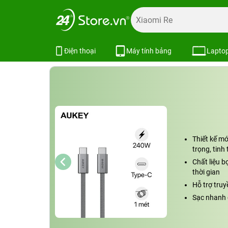
Trang chủ
Phụ kiện
Cốc - Cáp Sạc
Cáp sạc, chuyển đổ
Cáp sạc Aukey CB-DCC241 C-C 2
Điện thoại
Máy tính bảng
Lapto
Thiết kế m
trọng, tinh 
Chất liệu b
thời gian
Hỗ trợ truy
Sạc nhanh 