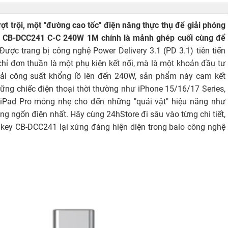
ợt trội, một "đường cao tốc" điện năng thực thụ để giải phóng
y CB-DCC241 C-C 240W 1M
chính là mảnh ghép cuối cùng để
Được trang bị công nghệ Power Delivery 3.1 (PD 3.1) tiên tiến
ỉ đơn thuần là một phụ kiện kết nối, mà là một khoản đầu tư
 tải công suất khổng lồ lên đến 240W, sản phẩm này cam kết
những chiếc điện thoại thời thường như iPhone 15/16/17 Series,
g iPad Pro mỏng nhẹ cho đến những "quái vật" hiệu năng như
 ngốn điện nhất. Hãy cùng 24hStore đi sâu vào từng chi tiết,
ukey CB-DCC241 lại xứng đáng hiện diện trong balo công nghệ