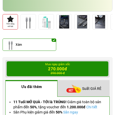
Xám
Mua ngay giảm sốc
270.000đ
390.000 đ
Ưu đãi thêm
Suất GIÁ RẺ
11 Tuổi MỞ QUÀ - TỚI là TRÚNG!
Giảm giá toàn bộ sản
phẩm đến
50%
,
tặng voucher đến
1.200.000đ
Chi tiết
Săn Phụ kiện giảm giá đến
50%
Săn ngay