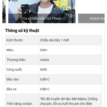
Ca sĩ/Diễn viên Jun Phạm
Khách mua hàng
Thông số kỹ thuật
Kích thước:
Chiều dài dây 1 mét
Màu:
Xám
Thương hiệu:
Aukey
Công suất:
60W
Đầu vào:
USB-C
Đầu ra:
USB-C
Tốc độ truyền dữ liệu 480 Mpbs; Chống
Tính năng cơ bản:
chai pin, tối ưu tuổi thọ pin cho điện