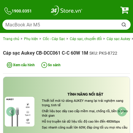
1900.0351
Trang chủ
Phụ kiện
Cốc - Cáp Sạc
Cáp sạc, chuyển đổi
Cáp sạc Aukey
Cáp sạc Aukey CB-DCC061 C-C 60W 1M
SKU: PKS-8722
Xem cấu hình
So sánh
TÍNH NĂNG NỔI BẬT
Thiết kế mới từ dòng AUKEY mang lại trải nghiệm sang
trọng, tinh tế
Chất liệu bọc dây cao cấp mềm mại, chống rối, bền bỉ theo
thời gian
Hỗ trợ truyền tải dữ liệu tốc độ cao lên đến 480Mbps
Sạc nhanh công suất lớn 60W, đáp ứng tối ưu mọi nhu cầu