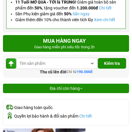
11 Tuổi MỞ QUÀ - TỚI là TRÚNG!
Giảm giá toàn bộ sản
phẩm đến
50%
,
tặng voucher đến
1.200.000đ
Chi tiết
Săn Phụ kiện giảm giá đến
50%
Săn ngay
Giảm thêm đến 10% cho thành viên tích lũy
Xem chi tiết
MUA HÀNG NGAY
Giao hàng miễn phí siêu tốc trong 2h
Kiểm tra
Thu cũ lên đời
Chỉ từ
190.000đ
Địa chỉ còn hàng
Giao hàng toàn quốc.
Quyền lợi bảo hành & đổi sản phẩm
Chi tiết