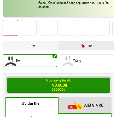
Dẻo dai, bền bỉ cùng khả năng chịu được hơn 10.000 lần
uốn cong
1M
1.8M
Đen
Trắng
Mua ngay giảm sốc
190.000đ
250.000đ
Ưu đãi thêm
Suất GIÁ RẺ