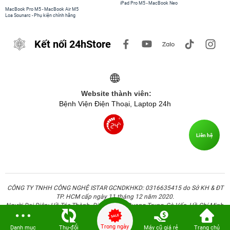
iPad Pro M5
-
MacBook Neo
MacBook Pro M5
-
MacBook Air M5
Loa Sounarc
-
Phụ kiện chính hãng
Kết nối 24hStore
Website thành viên:
Bệnh Viện Điện Thoại, Laptop 24h
Liên hệ
CÔNG TY TNHH CÔNG NGHỆ ISTAR GCNDKHKD: 0316635415 do Sở KH & ĐT
TP. HCM cấp ngày 11 tháng 12 năm 2020.
Người Đại Diện: Hồ Tác Thành. Địa chỉ: 389 Quang Trung, Gò Vấp, Hồ Chí Minh.
2. Thiết kế
Trong ngày
Danh mục
Thu-đổi
Máy cũ giá rẻ
Trang chủ