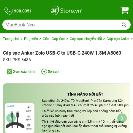
1900.0351
Trang chủ
Phụ kiện
Cốc - Cáp Sạc
Cáp sạc, chuyển đổi
Cáp sạc Anker
Cáp sạc Anker Zolo USB-C to USB-C 240W 1.8M A8060
SKU: PKS-8486
Xem cấu hình
So sánh
TÍNH NĂNG NỔI BẬT
Sạc siêu tốc 240W. Từ MacBook Pro đến Samsung S24,
iPhone 15 hay iPad M4 - chỉ mất 25-48 phút để đạt 50% pin
Thiết kế unibody thời trang với lớp phủ chống bám bẩn,
giúp cáp luôn sạch sẽ
Thiết kế đầu cáp gọn gàng chỉ 5.8mm x 10mm, dễ dàng
sạc qua hầu hết các loại ốp điện thoại mà không bị vướng
hay lỏng cáp