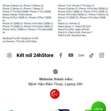
iPhone 14 Series cũ
-
iPhone 13 Series cũ
iPhone 17 cũ
-
iPhone 17 Pro Max cũ
iPhone 12 Series cũ
-
iPhone 11 Series cũ
iPhone 16 Series cũ
-
iPhone 16 Pro Max 256GB cũ
iPhone 17 Pro Max 256GB
-
iPhone 17 Pro 256GB
iPhone 16 Pro 128GB cũ
-
iPhone 15 Pro 128GB cũ
Galaxy A Series
-
Redmi Series
iPhone 15 Pro Max 256GB cũ
-
iPhone 15 Series cũ
iPhone 16 Plus 128GB cũ
-
iPhone 15 Plus 128GB
iPhone 13 128GB Cũ
-
iPhone 12 Pro Max 128GB
cũ
Cũ
iPhone 16 128GB cũ
-
iPhone 14 Pro Max 128GB cũ
Watch cũ
-
AirPods cũ
iPhone 15 128GB cũ
-
iPhone 13 Pro Max 128GB cũ
Watch Series 11
-
Watch SE 2025
iPhone 14 Pro 128GB cũ
-
iPhone 11 Pro Max 64GB
Pencil Pro 2024
-
Apple AirPods
cũ
iPad A16
-
iPad Air M4
-
iPad mini 7
iPad Pro M5
-
MacBook Neo
MacBook Pro M5
-
MacBook Air M5
Loa Sounarc
-
Phụ kiện chính hãng
Kết nối 24hStore
Website thành viên:
Bệnh Viện Điện Thoại, Laptop 24h
Liên hệ