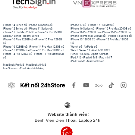
iPhone 14 Series cũ
-
iPhone 13 Series cũ
iPhone 17 cũ
-
iPhone 17 Pro Max cũ
iPhone 12 Series cũ
-
iPhone 11 Series cũ
iPhone 16 Series cũ
-
iPhone 16 Pro Max 256GB cũ
iPhone 17 Pro Max 256GB
-
iPhone 17 Pro 256GB
iPhone 16 Pro 128GB cũ
-
iPhone 15 Pro 128GB cũ
Galaxy A Series
-
Redmi Series
iPhone 15 Pro Max 256GB cũ
-
iPhone 15 Series cũ
iPhone 16 Plus 128GB cũ
-
iPhone 15 Plus 128GB
iPhone 13 128GB Cũ
-
iPhone 12 Pro Max 128GB
cũ
Cũ
iPhone 16 128GB cũ
-
iPhone 14 Pro Max 128GB cũ
Watch cũ
-
AirPods cũ
iPhone 15 128GB cũ
-
iPhone 13 Pro Max 128GB cũ
Watch Series 11
-
Watch SE 2025
iPhone 14 Pro 128GB cũ
-
iPhone 11 Pro Max 64GB
Pencil Pro 2024
-
Apple AirPods
cũ
iPad A16
-
iPad Air M4
-
iPad mini 7
iPad Pro M5
-
MacBook Neo
MacBook Pro M5
-
MacBook Air M5
Loa Sounarc
-
Phụ kiện chính hãng
Kết nối 24hStore
Website thành viên:
Bệnh Viện Điện Thoại, Laptop 24h