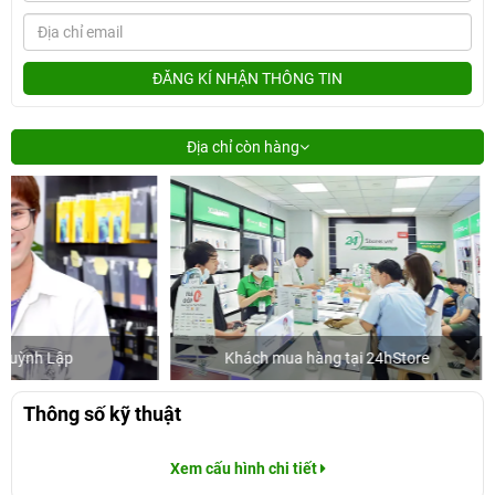
ĐĂNG KÍ NHẬN THÔNG TIN
Địa chỉ còn hàng
Khách mua hàng tại 24hStore
Ca sĩ/D
Thông số kỹ thuật
Xem cấu hình chi tiết