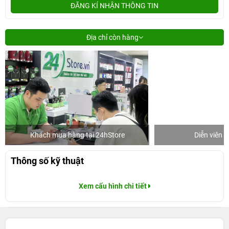
ĐĂNG KÍ NHẬN THÔNG TIN
Địa chỉ còn hàng
Khách mua hàng tại 24hStore
Diễn viên 
Thông số kỹ thuật
Xem cấu hình chi tiết