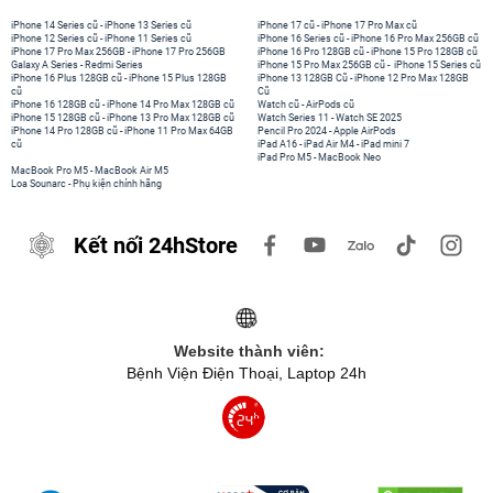
iPhone 14 Series cũ
-
iPhone 13 Series cũ
iPhone 17 cũ
-
iPhone 17 Pro Max cũ
iPhone 12 Series cũ
-
iPhone 11 Series cũ
iPhone 16 Series cũ
-
iPhone 16 Pro Max 256GB cũ
iPhone 17 Pro Max 256GB
-
iPhone 17 Pro 256GB
iPhone 16 Pro 128GB cũ
-
iPhone 15 Pro 128GB cũ
Galaxy A Series
-
Redmi Series
iPhone 15 Pro Max 256GB cũ
-
iPhone 15 Series cũ
iPhone 16 Plus 128GB cũ
-
iPhone 15 Plus 128GB
iPhone 13 128GB Cũ
-
iPhone 12 Pro Max 128GB
cũ
Cũ
iPhone 16 128GB cũ
-
iPhone 14 Pro Max 128GB cũ
Watch cũ
-
AirPods cũ
iPhone 15 128GB cũ
-
iPhone 13 Pro Max 128GB cũ
Watch Series 11
-
Watch SE 2025
iPhone 14 Pro 128GB cũ
-
iPhone 11 Pro Max 64GB
Pencil Pro 2024
-
Apple AirPods
cũ
iPad A16
-
iPad Air M4
-
iPad mini 7
iPad Pro M5
-
MacBook Neo
MacBook Pro M5
-
MacBook Air M5
Loa Sounarc
-
Phụ kiện chính hãng
Kết nối 24hStore
Website thành viên:
Bệnh Viện Điện Thoại, Laptop 24h