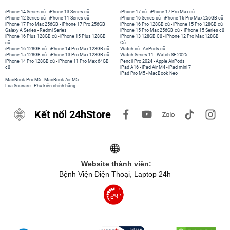
iPhone 14 Series cũ
-
iPhone 13 Series cũ
iPhone 17 cũ
-
iPhone 17 Pro Max cũ
iPhone 12 Series cũ
-
iPhone 11 Series cũ
iPhone 16 Series cũ
-
iPhone 16 Pro Max 256GB cũ
iPhone 17 Pro Max 256GB
-
iPhone 17 Pro 256GB
iPhone 16 Pro 128GB cũ
-
iPhone 15 Pro 128GB cũ
Galaxy A Series
-
Redmi Series
iPhone 15 Pro Max 256GB cũ
-
iPhone 15 Series cũ
iPhone 16 Plus 128GB cũ
-
iPhone 15 Plus 128GB
iPhone 13 128GB Cũ
-
iPhone 12 Pro Max 128GB
cũ
Cũ
iPhone 16 128GB cũ
-
iPhone 14 Pro Max 128GB cũ
Watch cũ
-
AirPods cũ
iPhone 15 128GB cũ
-
iPhone 13 Pro Max 128GB cũ
Watch Series 11
-
Watch SE 2025
iPhone 14 Pro 128GB cũ
-
iPhone 11 Pro Max 64GB
Pencil Pro 2024
-
Apple AirPods
cũ
iPad A16
-
iPad Air M4
-
iPad mini 7
iPad Pro M5
-
MacBook Neo
MacBook Pro M5
-
MacBook Air M5
Loa Sounarc
-
Phụ kiện chính hãng
Kết nối 24hStore
Website thành viên:
Bệnh Viện Điện Thoại, Laptop 24h