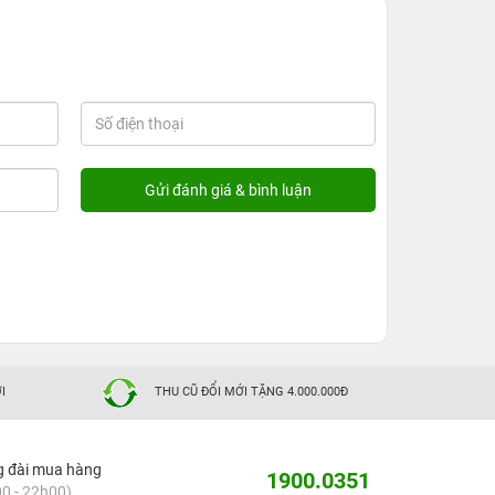
I
THU CŨ ĐỔI MỚI TẶNG 4.000.000Đ
g đài mua hàng
1900.0351
0 - 22h00)