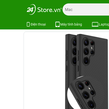
Trang chủ
Phụ kiện
Ốp lưng
Bao da ốp lưng Samsung
Ốp lưng Samsung S23 Ultra Araree
Điện thoại
Máy tính bảng
Lapto