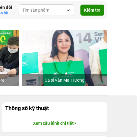
lên đời
Kiểm tra
ên hệ
re
Ca sĩ Văn Mai Hương
Khách
Thông số kỹ thuật
Xem cấu hình chi tiết