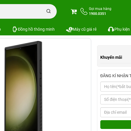
Ốp lưng Samsung S23 Ultra Araree Airdome Black
Gọi mua hàng
1900.0351
 Airdome Black
Xem cấu hình
So s
SKU:
p
Đồng hồ thông minh
Máy cũ giá rẻ
Phụ kiện
Khuyến mãi
ĐĂNG KÍ NHẬN 