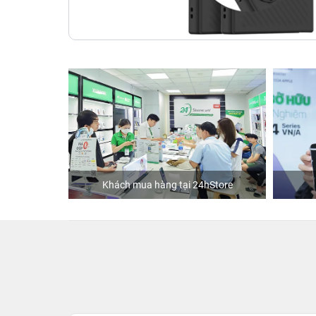
ập
Khách mua hàng tại 24hStore