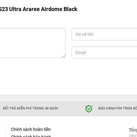
23 Ultra Araree Airdome Black
ĐỔI TRẢ MIỄN PHÍ TRONG 46 NGÀY
BẢO HÀNH PIN TRỌN ĐỜ
Chính sách hoàn tiền
Tổn
(8h0