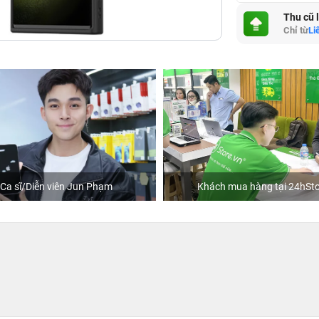
Thu cũ 
Chỉ từ
Li
Ca sĩ/Diễn viên Jun Phạm
Khách mua hàng tại 24hSto