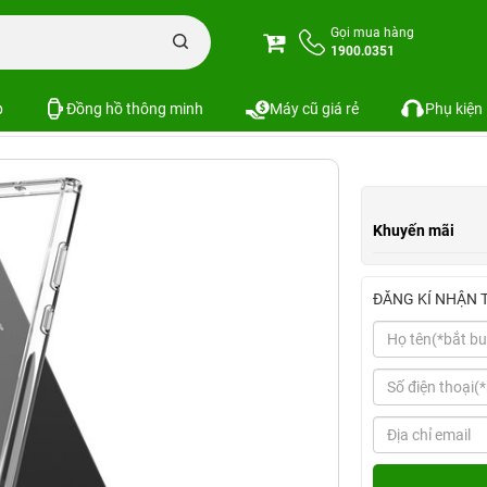
Ốp lưng Samsung Note 10 Plus viền dẻo lưng mika trong suốt Likgus
Gọi mua hàng
1900.0351
 dẻo lưng mika trong suốt Likgus
SKU:
p
Đồng hồ thông minh
Máy cũ giá rẻ
Phụ kiện
Khuyến mãi
ĐĂNG KÍ NHẬN 