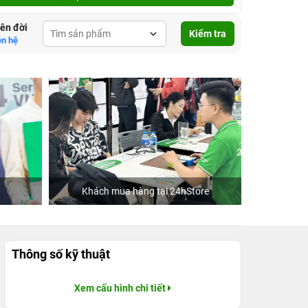
lên đời
Kiểm tra
ên hệ
Khách mua hàng tại 24hStore
Hoa hậu Tiểu Vy
Thông số kỹ thuật
Xem cấu hình chi tiết