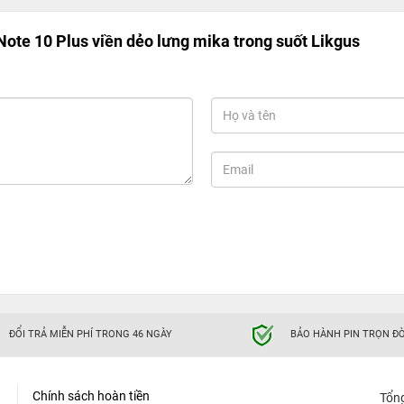
ote 10 Plus viền dẻo lưng mika trong suốt Likgus
ĐỔI TRẢ MIỄN PHÍ TRONG 46 NGÀY
BẢO HÀNH PIN TRỌN ĐỜ
Chính sách hoàn tiền
Tổn