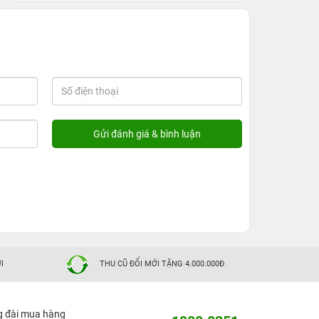
I
THU CŨ ĐỔI MỚI TẶNG 4.000.000Đ
g đài mua hàng