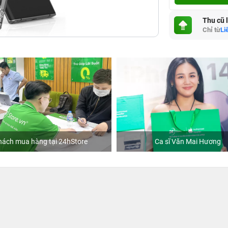
Thu cũ 
Chỉ từ
Li
4hStore
Ca sĩ Văn Mai Hương