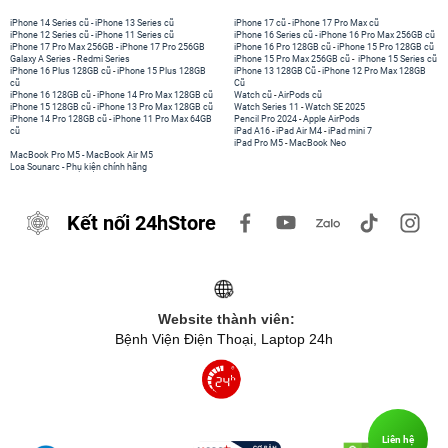
iPhone 14 Series cũ
-
iPhone 13 Series cũ
iPhone 17 cũ
-
iPhone 17 Pro Max cũ
iPhone 12 Series cũ
-
iPhone 11 Series cũ
iPhone 16 Series cũ
-
iPhone 16 Pro Max 256GB cũ
iPhone 17 Pro Max 256GB
-
iPhone 17 Pro 256GB
iPhone 16 Pro 128GB cũ
-
iPhone 15 Pro 128GB cũ
Galaxy A Series
-
Redmi Series
iPhone 15 Pro Max 256GB cũ
-
iPhone 15 Series cũ
iPhone 16 Plus 128GB cũ
-
iPhone 15 Plus 128GB
iPhone 13 128GB Cũ
-
iPhone 12 Pro Max 128GB
cũ
Cũ
iPhone 16 128GB cũ
-
iPhone 14 Pro Max 128GB cũ
Watch cũ
-
AirPods cũ
iPhone 15 128GB cũ
-
iPhone 13 Pro Max 128GB cũ
Watch Series 11
-
Watch SE 2025
iPhone 14 Pro 128GB cũ
-
iPhone 11 Pro Max 64GB
Pencil Pro 2024
-
Apple AirPods
cũ
iPad A16
-
iPad Air M4
-
iPad mini 7
iPad Pro M5
-
MacBook Neo
MacBook Pro M5
-
MacBook Air M5
Loa Sounarc
-
Phụ kiện chính hãng
Kết nối 24hStore
Website thành viên:
Bệnh Viện Điện Thoại, Laptop 24h
Liên hệ