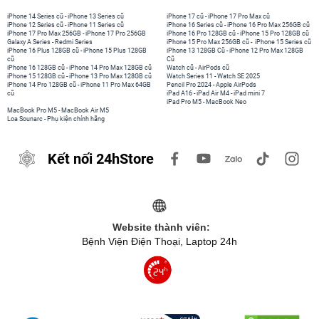
iPhone 14 Series cũ
-
iPhone 13 Series cũ
iPhone 17 cũ
-
iPhone 17 Pro Max cũ
iPhone 12 Series cũ
-
iPhone 11 Series cũ
iPhone 16 Series cũ
-
iPhone 16 Pro Max 256GB cũ
iPhone 17 Pro Max 256GB
-
iPhone 17 Pro 256GB
iPhone 16 Pro 128GB cũ
-
iPhone 15 Pro 128GB cũ
Galaxy A Series
-
Redmi Series
iPhone 15 Pro Max 256GB cũ
-
iPhone 15 Series cũ
iPhone 16 Plus 128GB cũ
-
iPhone 15 Plus 128GB
iPhone 13 128GB Cũ
-
iPhone 12 Pro Max 128GB
cũ
Cũ
iPhone 16 128GB cũ
-
iPhone 14 Pro Max 128GB cũ
Watch cũ
-
AirPods cũ
iPhone 15 128GB cũ
-
iPhone 13 Pro Max 128GB cũ
Watch Series 11
-
Watch SE 2025
iPhone 14 Pro 128GB cũ
-
iPhone 11 Pro Max 64GB
Pencil Pro 2024
-
Apple AirPods
cũ
iPad A16
-
iPad Air M4
-
iPad mini 7
iPad Pro M5
-
MacBook Neo
MacBook Pro M5
-
MacBook Air M5
Loa Sounarc
-
Phụ kiện chính hãng
Kết nối 24hStore
Website thành viên:
Bệnh Viện Điện Thoại, Laptop 24h