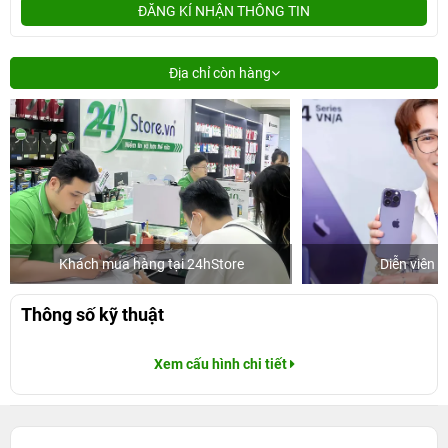
ĐĂNG KÍ NHẬN THÔNG TIN
Địa chỉ còn hàng
Khách mua hàng tại 24hStore
Diễn viên 
Thông số kỹ thuật
Xem cấu hình chi tiết