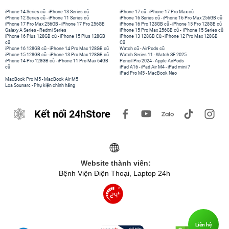
iPhone 14 Series cũ
-
iPhone 13 Series cũ
iPhone 17 cũ
-
iPhone 17 Pro Max cũ
iPhone 12 Series cũ
-
iPhone 11 Series cũ
iPhone 16 Series cũ
-
iPhone 16 Pro Max 256GB cũ
iPhone 17 Pro Max 256GB
-
iPhone 17 Pro 256GB
iPhone 16 Pro 128GB cũ
-
iPhone 15 Pro 128GB cũ
Galaxy A Series
-
Redmi Series
iPhone 15 Pro Max 256GB cũ
-
iPhone 15 Series cũ
iPhone 16 Plus 128GB cũ
-
iPhone 15 Plus 128GB
iPhone 13 128GB Cũ
-
iPhone 12 Pro Max 128GB
cũ
Cũ
iPhone 16 128GB cũ
-
iPhone 14 Pro Max 128GB cũ
Watch cũ
-
AirPods cũ
iPhone 15 128GB cũ
-
iPhone 13 Pro Max 128GB cũ
Watch Series 11
-
Watch SE 2025
iPhone 14 Pro 128GB cũ
-
iPhone 11 Pro Max 64GB
Pencil Pro 2024
-
Apple AirPods
cũ
iPad A16
-
iPad Air M4
-
iPad mini 7
iPad Pro M5
-
MacBook Neo
MacBook Pro M5
-
MacBook Air M5
Loa Sounarc
-
Phụ kiện chính hãng
Kết nối 24hStore
Website thành viên:
Bệnh Viện Điện Thoại, Laptop 24h
Liên hệ