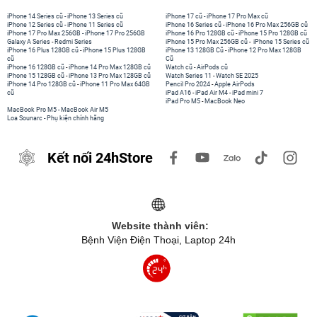
iPhone 14 Series cũ
-
iPhone 13 Series cũ
iPhone 17 cũ
-
iPhone 17 Pro Max cũ
iPhone 12 Series cũ
-
iPhone 11 Series cũ
iPhone 16 Series cũ
-
iPhone 16 Pro Max 256GB cũ
iPhone 17 Pro Max 256GB
-
iPhone 17 Pro 256GB
iPhone 16 Pro 128GB cũ
-
iPhone 15 Pro 128GB cũ
Galaxy A Series
-
Redmi Series
iPhone 15 Pro Max 256GB cũ
-
iPhone 15 Series cũ
iPhone 16 Plus 128GB cũ
-
iPhone 15 Plus 128GB
iPhone 13 128GB Cũ
-
iPhone 12 Pro Max 128GB
cũ
Cũ
iPhone 16 128GB cũ
-
iPhone 14 Pro Max 128GB cũ
Watch cũ
-
AirPods cũ
iPhone 15 128GB cũ
-
iPhone 13 Pro Max 128GB cũ
Watch Series 11
-
Watch SE 2025
iPhone 14 Pro 128GB cũ
-
iPhone 11 Pro Max 64GB
Pencil Pro 2024
-
Apple AirPods
cũ
iPad A16
-
iPad Air M4
-
iPad mini 7
iPad Pro M5
-
MacBook Neo
MacBook Pro M5
-
MacBook Air M5
Loa Sounarc
-
Phụ kiện chính hãng
Kết nối 24hStore
Website thành viên:
Bệnh Viện Điện Thoại, Laptop 24h