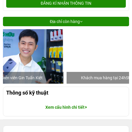
ĐĂNG KÍ NHẬN THÔNG TIN
Địa chỉ còn hàng
t
Khách mua hàng tại 24hStore
Thông số kỹ thuật
Xem cấu hình chi tiết