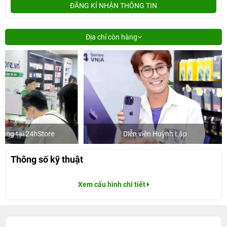
ĐĂNG KÍ NHẬN THÔNG TIN
Địa chỉ còn hàng
Diễn viên Huỳnh Lập
Khách m
Thông số kỹ thuật
Xem cấu hình chi tiết