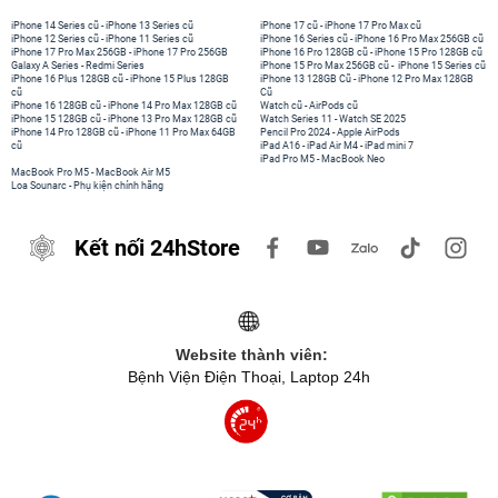
iPhone 14 Series cũ
-
iPhone 13 Series cũ
iPhone 17 cũ
-
iPhone 17 Pro Max cũ
iPhone 12 Series cũ
-
iPhone 11 Series cũ
iPhone 16 Series cũ
-
iPhone 16 Pro Max 256GB cũ
iPhone 17 Pro Max 256GB
-
iPhone 17 Pro 256GB
iPhone 16 Pro 128GB cũ
-
iPhone 15 Pro 128GB cũ
Galaxy A Series
-
Redmi Series
iPhone 15 Pro Max 256GB cũ
-
iPhone 15 Series cũ
iPhone 16 Plus 128GB cũ
-
iPhone 15 Plus 128GB
iPhone 13 128GB Cũ
-
iPhone 12 Pro Max 128GB
cũ
Cũ
iPhone 16 128GB cũ
-
iPhone 14 Pro Max 128GB cũ
Watch cũ
-
AirPods cũ
iPhone 15 128GB cũ
-
iPhone 13 Pro Max 128GB cũ
Watch Series 11
-
Watch SE 2025
iPhone 14 Pro 128GB cũ
-
iPhone 11 Pro Max 64GB
Pencil Pro 2024
-
Apple AirPods
cũ
iPad A16
-
iPad Air M4
-
iPad mini 7
iPad Pro M5
-
MacBook Neo
MacBook Pro M5
-
MacBook Air M5
Loa Sounarc
-
Phụ kiện chính hãng
Kết nối 24hStore
Website thành viên:
Bệnh Viện Điện Thoại, Laptop 24h