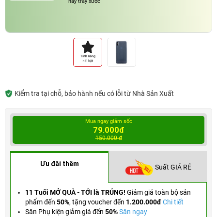
hay trầy xước
Kiểm tra tại chỗ, bảo hành nếu có lỗi từ Nhà Sản Xuất
Mua ngay giảm sốc
79.000đ
150.000 đ
Ưu đãi thêm
Suất GIÁ RẺ
11 Tuổi MỞ QUÀ - TỚI là TRÚNG!
Giảm giá toàn bộ sản
phẩm đến
50%
,
tặng voucher đến
1.200.000đ
Chi tiết
Săn Phụ kiện giảm giá đến
50%
Săn ngay