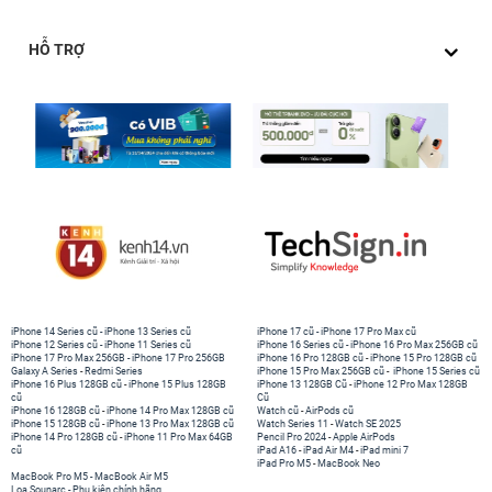
HỖ TRỢ
iPhone 14 Series cũ
-
iPhone 13 Series cũ
iPhone 17 cũ
-
iPhone 17 Pro Max cũ
iPhone 12 Series cũ
-
iPhone 11 Series cũ
iPhone 16 Series cũ
-
iPhone 16 Pro Max 256GB cũ
iPhone 17 Pro Max 256GB
-
iPhone 17 Pro 256GB
iPhone 16 Pro 128GB cũ
-
iPhone 15 Pro 128GB cũ
Galaxy A Series
-
Redmi Series
iPhone 15 Pro Max 256GB cũ
-
iPhone 15 Series cũ
iPhone 16 Plus 128GB cũ
-
iPhone 15 Plus 128GB
iPhone 13 128GB Cũ
-
iPhone 12 Pro Max 128GB
cũ
Cũ
iPhone 16 128GB cũ
-
iPhone 14 Pro Max 128GB cũ
Watch cũ
-
AirPods cũ
iPhone 15 128GB cũ
-
iPhone 13 Pro Max 128GB cũ
Watch Series 11
-
Watch SE 2025
iPhone 14 Pro 128GB cũ
-
iPhone 11 Pro Max 64GB
Pencil Pro 2024
-
Apple AirPods
cũ
iPad A16
-
iPad Air M4
-
iPad mini 7
iPad Pro M5
-
MacBook Neo
MacBook Pro M5
-
MacBook Air M5
Loa Sounarc
-
Phụ kiện chính hãng