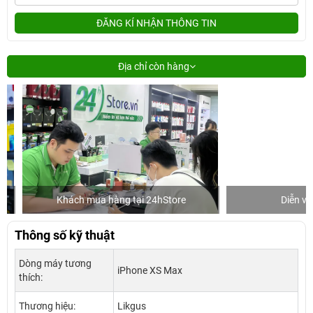
ĐĂNG KÍ NHẬN THÔNG TIN
Địa chỉ còn hàng
Khách mua hàng tại 24hStore
Diễn viên 
Thông số kỹ thuật
Dòng máy tương
iPhone XS Max
thích:
Thương hiệu:
Likgus