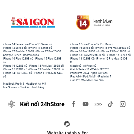
iPhone 14 Series cũ
-
iPhone 13 Series cũ
iPhone 17 cũ
-
iPhone 17 Pro Max cũ
iPhone 12 Series cũ
-
iPhone 11 Series cũ
iPhone 16 Series cũ
-
iPhone 16 Pro Max 256GB cũ
iPhone 17 Pro Max 256GB
-
iPhone 17 Pro 256GB
iPhone 16 Pro 128GB cũ
-
iPhone 15 Pro 128GB cũ
Galaxy A Series
-
Redmi Series
iPhone 15 Pro Max 256GB cũ
-
iPhone 15 Series cũ
iPhone 16 Plus 128GB cũ
-
iPhone 15 Plus 128GB
iPhone 13 128GB Cũ
-
iPhone 12 Pro Max 128GB
cũ
Cũ
iPhone 16 128GB cũ
-
iPhone 14 Pro Max 128GB cũ
Watch cũ
-
AirPods cũ
iPhone 15 128GB cũ
-
iPhone 13 Pro Max 128GB cũ
Watch Series 11
-
Watch SE 2025
iPhone 14 Pro 128GB cũ
-
iPhone 11 Pro Max 64GB
Pencil Pro 2024
-
Apple AirPods
cũ
iPad A16
-
iPad Air M4
-
iPad mini 7
iPad Pro M5
-
MacBook Neo
MacBook Pro M5
-
MacBook Air M5
Loa Sounarc
-
Phụ kiện chính hãng
Kết nối 24hStore
Website thành viên: