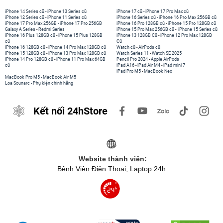
iPhone 14 Series cũ
-
iPhone 13 Series cũ
iPhone 17 cũ
-
iPhone 17 Pro Max cũ
iPhone 12 Series cũ
-
iPhone 11 Series cũ
iPhone 16 Series cũ
-
iPhone 16 Pro Max 256GB cũ
iPhone 17 Pro Max 256GB
-
iPhone 17 Pro 256GB
iPhone 16 Pro 128GB cũ
-
iPhone 15 Pro 128GB cũ
Galaxy A Series
-
Redmi Series
iPhone 15 Pro Max 256GB cũ
-
iPhone 15 Series cũ
iPhone 16 Plus 128GB cũ
-
iPhone 15 Plus 128GB
iPhone 13 128GB Cũ
-
iPhone 12 Pro Max 128GB
cũ
Cũ
iPhone 16 128GB cũ
-
iPhone 14 Pro Max 128GB cũ
Watch cũ
-
AirPods cũ
iPhone 15 128GB cũ
-
iPhone 13 Pro Max 128GB cũ
Watch Series 11
-
Watch SE 2025
iPhone 14 Pro 128GB cũ
-
iPhone 11 Pro Max 64GB
Pencil Pro 2024
-
Apple AirPods
cũ
iPad A16
-
iPad Air M4
-
iPad mini 7
iPad Pro M5
-
MacBook Neo
MacBook Pro M5
-
MacBook Air M5
Loa Sounarc
-
Phụ kiện chính hãng
Kết nối 24hStore
Website thành viên:
Bệnh Viện Điện Thoại, Laptop 24h