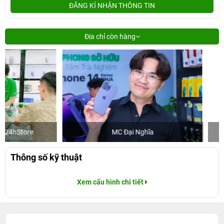
ĐĂNG KÍ NHẬN THÔNG TIN
Địa chỉ còn hàng
MC Đại Nghĩa
Khách mua 
Thông số kỹ thuật
Xem cấu hình chi tiết