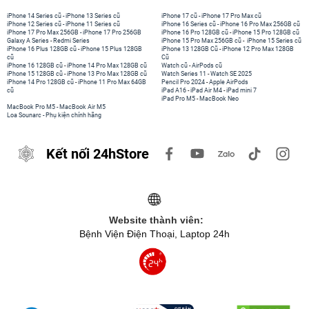
iPhone 14 Series cũ
-
iPhone 13 Series cũ
iPhone 17 cũ
-
iPhone 17 Pro Max cũ
iPhone 12 Series cũ
-
iPhone 11 Series cũ
iPhone 16 Series cũ
-
iPhone 16 Pro Max 256GB cũ
iPhone 17 Pro Max 256GB
-
iPhone 17 Pro 256GB
iPhone 16 Pro 128GB cũ
-
iPhone 15 Pro 128GB cũ
Galaxy A Series
-
Redmi Series
iPhone 15 Pro Max 256GB cũ
-
iPhone 15 Series cũ
iPhone 16 Plus 128GB cũ
-
iPhone 15 Plus 128GB
iPhone 13 128GB Cũ
-
iPhone 12 Pro Max 128GB
cũ
Cũ
iPhone 16 128GB cũ
-
iPhone 14 Pro Max 128GB cũ
Watch cũ
-
AirPods cũ
iPhone 15 128GB cũ
-
iPhone 13 Pro Max 128GB cũ
Watch Series 11
-
Watch SE 2025
iPhone 14 Pro 128GB cũ
-
iPhone 11 Pro Max 64GB
Pencil Pro 2024
-
Apple AirPods
cũ
iPad A16
-
iPad Air M4
-
iPad mini 7
iPad Pro M5
-
MacBook Neo
MacBook Pro M5
-
MacBook Air M5
Loa Sounarc
-
Phụ kiện chính hãng
Kết nối 24hStore
Website thành viên:
Bệnh Viện Điện Thoại, Laptop 24h