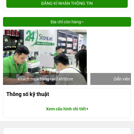
ĐĂNG KÍ NHẬN THÔNG TIN
Địa chỉ còn hàng
Khách mua hàng tại 24hStore
Diễn viên 
Thông số kỹ thuật
Xem cấu hình chi tiết