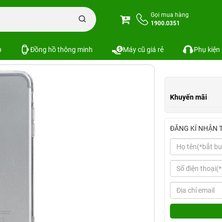
Ốp lưng iPhone 7 ROCK Pure Series
Gọi mua hàng
1900.0351
s
Xem cấu hình
So sánh
SKU:
p
Đồng hồ thông minh
Máy cũ giá rẻ
Phụ kiện
Khuyến mãi
ĐĂNG KÍ NHẬN 