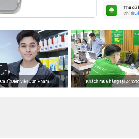
Thu cũ 
Chỉ từ
Li
Ca sĩ/Diễn viên Jun Phạm
Khách mua hàng tại 24hSto