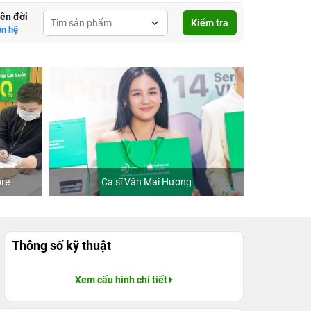
lên đời
Kiểm tra
ên hệ
re
Ca sĩ Văn Mai Hương
Khách
Thông số kỹ thuật
Xem cấu hình chi tiết