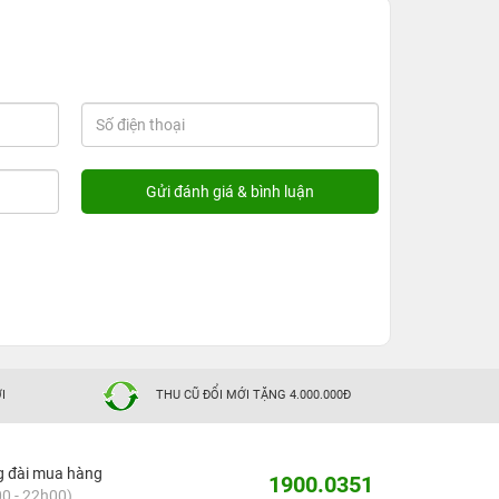
I
THU CŨ ĐỔI MỚI TẶNG 4.000.000Đ
g đài mua hàng
1900.0351
0 - 22h00)