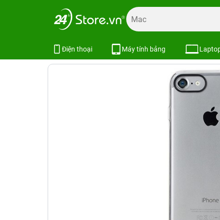
Trang chủ
Phụ kiện
Ốp lưng
Bao da ốp lưng iPhone
Ốp lưng iPhone 7 ROCK Pure Serie
Điện thoại
Máy tính bảng
Lapto