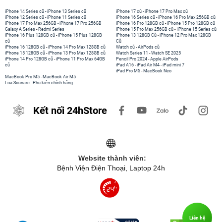
iPhone 14 Series cũ
-
iPhone 13 Series cũ
iPhone 17 cũ
-
iPhone 17 Pro Max cũ
iPhone 12 Series cũ
-
iPhone 11 Series cũ
iPhone 16 Series cũ
-
iPhone 16 Pro Max 256GB cũ
iPhone 17 Pro Max 256GB
-
iPhone 17 Pro 256GB
iPhone 16 Pro 128GB cũ
-
iPhone 15 Pro 128GB cũ
Galaxy A Series
-
Redmi Series
iPhone 15 Pro Max 256GB cũ
-
iPhone 15 Series cũ
iPhone 16 Plus 128GB cũ
-
iPhone 15 Plus 128GB
iPhone 13 128GB Cũ
-
iPhone 12 Pro Max 128GB
cũ
Cũ
iPhone 16 128GB cũ
-
iPhone 14 Pro Max 128GB cũ
Watch cũ
-
AirPods cũ
iPhone 15 128GB cũ
-
iPhone 13 Pro Max 128GB cũ
Watch Series 11
-
Watch SE 2025
iPhone 14 Pro 128GB cũ
-
iPhone 11 Pro Max 64GB
Pencil Pro 2024
-
Apple AirPods
cũ
iPad A16
-
iPad Air M4
-
iPad mini 7
iPad Pro M5
-
MacBook Neo
MacBook Pro M5
-
MacBook Air M5
Loa Sounarc
-
Phụ kiện chính hãng
Kết nối 24hStore
Website thành viên:
Bệnh Viện Điện Thoại, Laptop 24h
Liên hệ