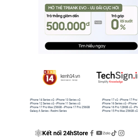
iPhone 14 Series cũ
-
iPhone 13 Series cũ
iPhone 17 cũ
-
iPhone 17 Pro
iPhone 12 Series cũ
-
iPhone 11 Series cũ
iPhone 16 Series cũ
-
iPhone 
iPhone 17 Pro Max 256GB
-
iPhone 17 Pro 256GB
iPhone 16 Pro 128GB cũ
-
iPh
Galaxy A Series
-
Redmi Series
iPhone 15 Pro Max 256GB cũ
Kết nối 24hStore