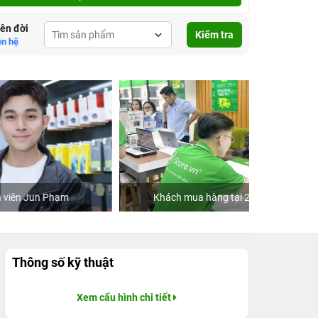
lên đời
Kiểm tra
ên hệ
Khách mua hàng tại 24hStore
C
Thông số kỹ thuật
Xem cấu hình chi tiết