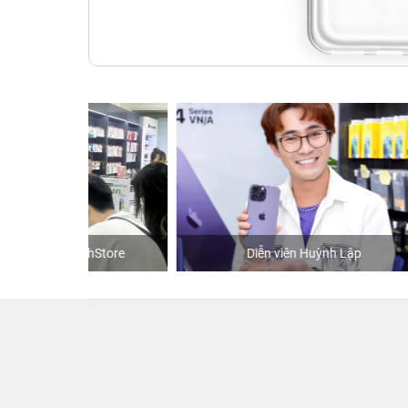
hStore
Diễn viên Huỳnh Lập
K