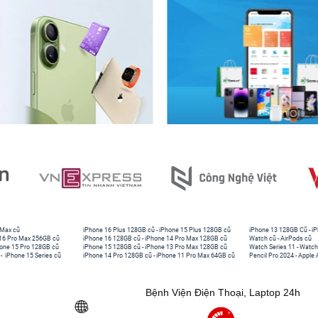
 Max cũ
iPhone 16 Plus 128GB cũ
-
iPhone 15 Plus 128GB cũ
iPhone 13 128GB Cũ
-
iP
16 Pro Max 256GB cũ
iPhone 16 128GB cũ
-
iPhone 14 Pro Max 128GB cũ
Watch cũ
-
AirPods cũ
one 15 Pro 128GB cũ
iPhone 15 128GB cũ
-
iPhone 13 Pro Max 128GB cũ
Watch Series 11
-
Watch
-
iPhone 15 Series cũ
iPhone 14 Pro 128GB cũ
-
iPhone 11 Pro Max 64GB cũ
Pencil Pro 2024
-
Apple 
Bệnh Viện Điện Thoại, Laptop 24h