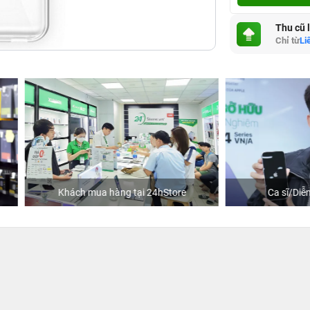
Thu cũ 
Chỉ từ
Li
hách mua hàng tại 24hStore
Ca sĩ/Diễn viên Jun Phạm