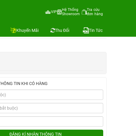
Hệ Thống
Tra cứu
VIP
Showroom
đơn hàng
nh giá
Địa chỉ còn hàng
Khuyến Mãi
Thu Đổi
Tin Tức
THÔNG TIN KHI CÓ HÀNG
ĐĂNG KÍ NHẬN THÔNG TIN