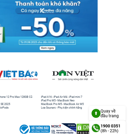
hone 12 Pro Max 128GB Cũ
iPad A16
-
iPad Air M4
-
iPad mini 7
iPad Pro M5
-
MacBook Neo
 SE 2025
MacBook Pro M5
-
MacBook Air M5
AirPods
Loa Sounarc
-
Phụ kiện chính hãng
Quay về
đầu trang
1900 0351
(8h - 22h)