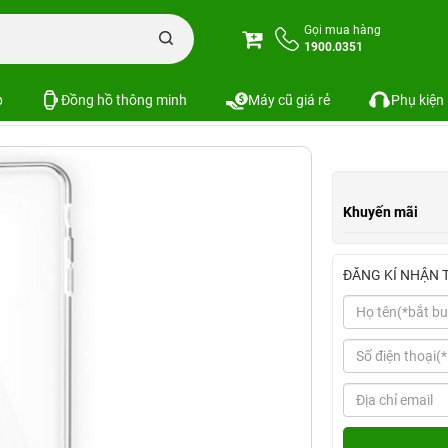
Ốp lưng iPhone 7 Plus ROCK Ultrathin TPU Silicon trắng trong suốt
Gọi mua hàng
1900.0351
n TPU Silicon trắng trong suốt
1 đá
SKU:
p
Đồng hồ thông minh
Máy cũ giá rẻ
Phụ kiện
Khuyến mãi
ĐĂNG KÍ NHẬN 