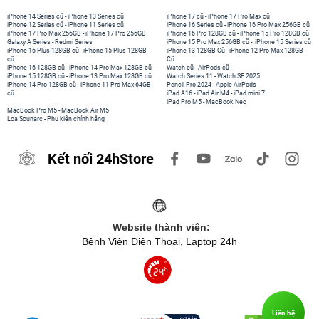
iPhone 14 Series cũ
-
iPhone 13 Series cũ
iPhone 17 cũ
-
iPhone 17 Pro Max cũ
iPhone 12 Series cũ
-
iPhone 11 Series cũ
iPhone 16 Series cũ
-
iPhone 16 Pro Max 256GB cũ
iPhone 17 Pro Max 256GB
-
iPhone 17 Pro 256GB
iPhone 16 Pro 128GB cũ
-
iPhone 15 Pro 128GB cũ
Galaxy A Series
-
Redmi Series
iPhone 15 Pro Max 256GB cũ
-
iPhone 15 Series cũ
iPhone 16 Plus 128GB cũ
-
iPhone 15 Plus 128GB
iPhone 13 128GB Cũ
-
iPhone 12 Pro Max 128GB
cũ
Cũ
iPhone 16 128GB cũ
-
iPhone 14 Pro Max 128GB cũ
Watch cũ
-
AirPods cũ
iPhone 15 128GB cũ
-
iPhone 13 Pro Max 128GB cũ
Watch Series 11
-
Watch SE 2025
iPhone 14 Pro 128GB cũ
-
iPhone 11 Pro Max 64GB
Pencil Pro 2024
-
Apple AirPods
cũ
iPad A16
-
iPad Air M4
-
iPad mini 7
iPad Pro M5
-
MacBook Neo
MacBook Pro M5
-
MacBook Air M5
Loa Sounarc
-
Phụ kiện chính hãng
Kết nối 24hStore
Website thành viên:
Bệnh Viện Điện Thoại, Laptop 24h
Liên hệ