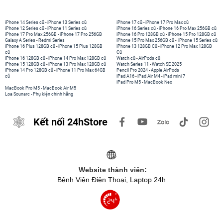
iPhone 14 Series cũ
-
iPhone 13 Series cũ
iPhone 17 cũ
-
iPhone 17 Pro Max cũ
iPhone 12 Series cũ
-
iPhone 11 Series cũ
iPhone 16 Series cũ
-
iPhone 16 Pro Max 256GB cũ
iPhone 17 Pro Max 256GB
-
iPhone 17 Pro 256GB
iPhone 16 Pro 128GB cũ
-
iPhone 15 Pro 128GB cũ
Galaxy A Series
-
Redmi Series
iPhone 15 Pro Max 256GB cũ
-
iPhone 15 Series cũ
iPhone 16 Plus 128GB cũ
-
iPhone 15 Plus 128GB
iPhone 13 128GB Cũ
-
iPhone 12 Pro Max 128GB
cũ
Cũ
iPhone 16 128GB cũ
-
iPhone 14 Pro Max 128GB cũ
Watch cũ
-
AirPods cũ
iPhone 15 128GB cũ
-
iPhone 13 Pro Max 128GB cũ
Watch Series 11
-
Watch SE 2025
iPhone 14 Pro 128GB cũ
-
iPhone 11 Pro Max 64GB
Pencil Pro 2024
-
Apple AirPods
cũ
iPad A16
-
iPad Air M4
-
iPad mini 7
iPad Pro M5
-
MacBook Neo
MacBook Pro M5
-
MacBook Air M5
Loa Sounarc
-
Phụ kiện chính hãng
Kết nối 24hStore
Website thành viên:
Bệnh Viện Điện Thoại, Laptop 24h