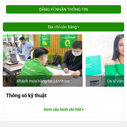
ĐĂNG KÍ NHẬN THÔNG TIN
Địa chỉ còn hàng
Khách mua hàng tại 24hStore
Ca sĩ Văn 
Thông số kỹ thuật
Xem cấu hình chi tiết