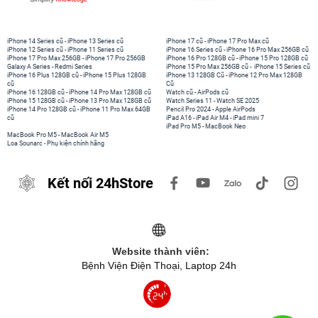
iPhone 14 Series cũ
-
iPhone 13 Series cũ
iPhone 17 cũ
-
iPhone 17 Pro Max cũ
iPhone 12 Series cũ
-
iPhone 11 Series cũ
iPhone 16 Series cũ
-
iPhone 16 Pro Max 256GB cũ
iPhone 17 Pro Max 256GB
-
iPhone 17 Pro 256GB
iPhone 16 Pro 128GB cũ
-
iPhone 15 Pro 128GB cũ
Galaxy A Series
-
Redmi Series
iPhone 15 Pro Max 256GB cũ
-
iPhone 15 Series cũ
iPhone 16 Plus 128GB cũ
-
iPhone 15 Plus 128GB
iPhone 13 128GB Cũ
-
iPhone 12 Pro Max 128GB
cũ
Cũ
iPhone 16 128GB cũ
-
iPhone 14 Pro Max 128GB cũ
Watch cũ
-
AirPods cũ
iPhone 15 128GB cũ
-
iPhone 13 Pro Max 128GB cũ
Watch Series 11
-
Watch SE 2025
iPhone 14 Pro 128GB cũ
-
iPhone 11 Pro Max 64GB
Pencil Pro 2024
-
Apple AirPods
cũ
iPad A16
-
iPad Air M4
-
iPad mini 7
iPad Pro M5
-
MacBook Neo
MacBook Pro M5
-
MacBook Air M5
Loa Sounarc
-
Phụ kiện chính hãng
Kết nối 24hStore
Website thành viên:
Bệnh Viện Điện Thoại, Laptop 24h