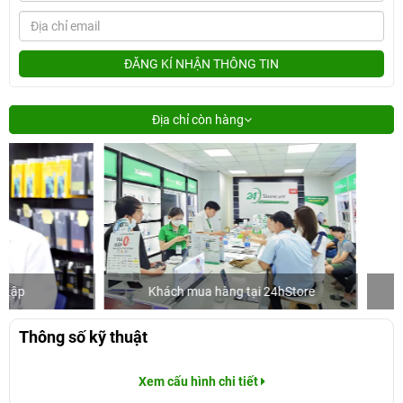
ĐĂNG KÍ NHẬN THÔNG TIN
Địa chỉ còn hàng
Khách mua hàng tại 24hStore
Ca sĩ/Di
Thông số kỹ thuật
Xem cấu hình chi tiết