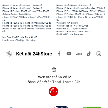
iPhone 14 Series cũ
-
iPhone 13 Series cũ
iPhone 17 cũ
-
iPhone 17 Pro Max cũ
iPhone 12 Series cũ
-
iPhone 11 Series cũ
iPhone 16 Series cũ
-
iPhone 16 Pro Max 256GB cũ
iPhone 17 Pro Max 256GB
-
iPhone 17 Pro 256GB
iPhone 16 Pro 128GB cũ
-
iPhone 15 Pro 128GB cũ
Galaxy A Series
-
Redmi Series
iPhone 15 Pro Max 256GB cũ
-
iPhone 15 Series cũ
iPhone 16 Plus 128GB cũ
-
iPhone 15 Plus 128GB
iPhone 13 128GB Cũ
-
iPhone 12 Pro Max 128GB
cũ
Cũ
iPhone 16 128GB cũ
-
iPhone 14 Pro Max 128GB cũ
Watch cũ
-
AirPods cũ
iPhone 15 128GB cũ
-
iPhone 13 Pro Max 128GB cũ
Watch Series 11
-
Watch SE 2025
iPhone 14 Pro 128GB cũ
-
iPhone 11 Pro Max 64GB
Pencil Pro 2024
-
Apple AirPods
cũ
iPad A16
-
iPad Air M4
-
iPad mini 7
iPad Pro M5
-
MacBook Neo
MacBook Pro M5
-
MacBook Air M5
Loa Sounarc
-
Phụ kiện chính hãng
Kết nối 24hStore
Website thành viên:
Bệnh Viện Điện Thoại, Laptop 24h