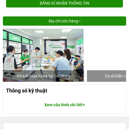
ĐĂNG KÍ NHẬN THÔNG TIN
Địa chỉ còn hàng
Khách mua hàng tại 24hStore
Ca sĩ/Diễn v
Thông số kỹ thuật
Xem cấu hình chi tiết