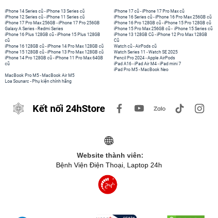
iPhone 14 Series cũ
-
iPhone 13 Series cũ
iPhone 17 cũ
-
iPhone 17 Pro Max cũ
iPhone 12 Series cũ
-
iPhone 11 Series cũ
iPhone 16 Series cũ
-
iPhone 16 Pro Max 256GB cũ
iPhone 17 Pro Max 256GB
-
iPhone 17 Pro 256GB
iPhone 16 Pro 128GB cũ
-
iPhone 15 Pro 128GB cũ
Galaxy A Series
-
Redmi Series
iPhone 15 Pro Max 256GB cũ
-
iPhone 15 Series cũ
iPhone 16 Plus 128GB cũ
-
iPhone 15 Plus 128GB
iPhone 13 128GB Cũ
-
iPhone 12 Pro Max 128GB
cũ
Cũ
iPhone 16 128GB cũ
-
iPhone 14 Pro Max 128GB cũ
Watch cũ
-
AirPods cũ
iPhone 15 128GB cũ
-
iPhone 13 Pro Max 128GB cũ
Watch Series 11
-
Watch SE 2025
iPhone 14 Pro 128GB cũ
-
iPhone 11 Pro Max 64GB
Pencil Pro 2024
-
Apple AirPods
cũ
iPad A16
-
iPad Air M4
-
iPad mini 7
iPad Pro M5
-
MacBook Neo
MacBook Pro M5
-
MacBook Air M5
Loa Sounarc
-
Phụ kiện chính hãng
Kết nối 24hStore
Website thành viên:
Bệnh Viện Điện Thoại, Laptop 24h