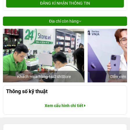
ĐĂNG KÍ NHẬN THÔNG TIN
Địa chỉ còn hàng
Khách mua hàng tại 24hStore
Diễn viên 
Thông số kỹ thuật
Xem cấu hình chi tiết