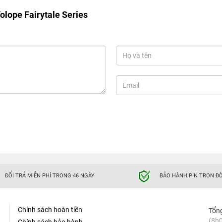
olope Fairytale Series
ĐỔI TRẢ MIỄN PHÍ TRONG 46 NGÀY
BẢO HÀNH PIN TRỌN ĐỜ
Chính sách hoàn tiền
Tổn
(8h0