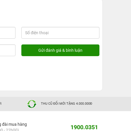
I
THU CŨ ĐỔI MỚI TẶNG 4.000.000Đ
g đài mua hàng
1900.0351
0 - 22h00)