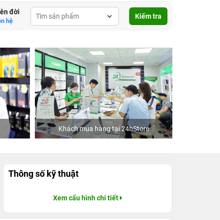
lên đời
Kiểm tra
ên hệ
Khách mua hàng tại 24hStore
Ca 
Thông số kỹ thuật
Xem cấu hình chi tiết