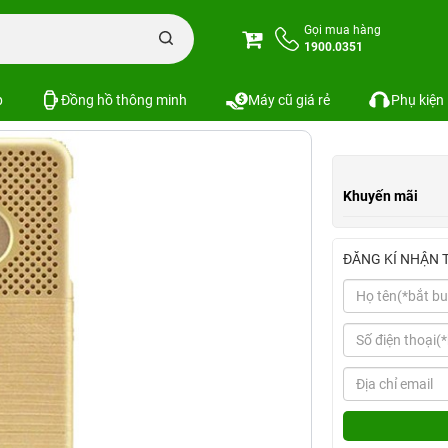
Ốp lưng iPhone 6 Yolope Fairytale Series
Gọi mua hàng
1900.0351
Series
Xem cấu hình
So sánh
SKU:
p
Đồng hồ thông minh
Máy cũ giá rẻ
Phụ kiện
Khuyến mãi
ĐĂNG KÍ NHẬN 