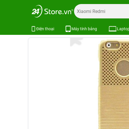
Trang chủ
Phụ kiện
Ốp lưng
Bao da ốp lưng iPhone
Ốp lưng iPhone 6 Yolope Fairytale 
Điện thoại
Máy tính bảng
Lapto