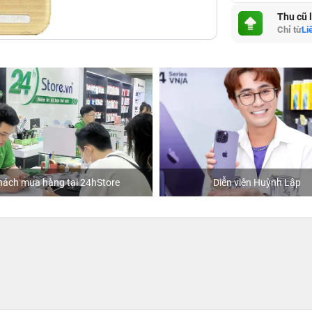
Thu cũ 
Chỉ từ
Li
hách mua hàng tại 24hStore
Diễn viên Huỳnh Lập