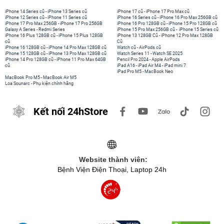
iPhone 14 Series cũ
-
iPhone 13 Series cũ
iPhone 17 cũ
-
iPhone 17 Pro Max cũ
iPhone 12 Series cũ
-
iPhone 11 Series cũ
iPhone 16 Series cũ
-
iPhone 16 Pro Max 256GB cũ
iPhone 17 Pro Max 256GB
-
iPhone 17 Pro 256GB
iPhone 16 Pro 128GB cũ
-
iPhone 15 Pro 128GB cũ
Galaxy A Series
-
Redmi Series
iPhone 15 Pro Max 256GB cũ
-
iPhone 15 Series cũ
iPhone 16 Plus 128GB cũ
-
iPhone 15 Plus 128GB
iPhone 13 128GB Cũ
-
iPhone 12 Pro Max 128GB
cũ
Cũ
iPhone 16 128GB cũ
-
iPhone 14 Pro Max 128GB cũ
Watch cũ
-
AirPods cũ
iPhone 15 128GB cũ
-
iPhone 13 Pro Max 128GB cũ
Watch Series 11
-
Watch SE 2025
iPhone 14 Pro 128GB cũ
-
iPhone 11 Pro Max 64GB
Pencil Pro 2024
-
Apple AirPods
cũ
iPad A16
-
iPad Air M4
-
iPad mini 7
iPad Pro M5
-
MacBook Neo
MacBook Pro M5
-
MacBook Air M5
Loa Sounarc
-
Phụ kiện chính hãng
Kết nối 24hStore
Website thành viên:
Bệnh Viện Điện Thoại, Laptop 24h