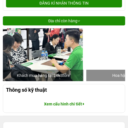
ĐĂNG KÍ NHẬN THÔNG TIN
Địa chỉ còn hàng
Khách mua hàng tại 24hStore
Hoa hậu 
Thông số kỹ thuật
Xem cấu hình chi tiết