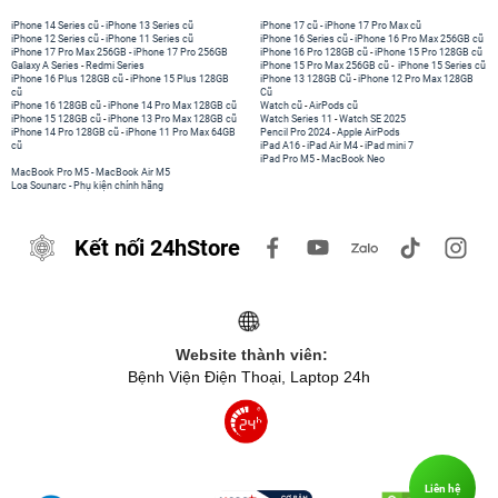
iPhone 14 Series cũ
-
iPhone 13 Series cũ
iPhone 17 cũ
-
iPhone 17 Pro Max cũ
iPhone 12 Series cũ
-
iPhone 11 Series cũ
iPhone 16 Series cũ
-
iPhone 16 Pro Max 256GB cũ
iPhone 17 Pro Max 256GB
-
iPhone 17 Pro 256GB
iPhone 16 Pro 128GB cũ
-
iPhone 15 Pro 128GB cũ
Galaxy A Series
-
Redmi Series
iPhone 15 Pro Max 256GB cũ
-
iPhone 15 Series cũ
iPhone 16 Plus 128GB cũ
-
iPhone 15 Plus 128GB
iPhone 13 128GB Cũ
-
iPhone 12 Pro Max 128GB
cũ
Cũ
iPhone 16 128GB cũ
-
iPhone 14 Pro Max 128GB cũ
Watch cũ
-
AirPods cũ
iPhone 15 128GB cũ
-
iPhone 13 Pro Max 128GB cũ
Watch Series 11
-
Watch SE 2025
iPhone 14 Pro 128GB cũ
-
iPhone 11 Pro Max 64GB
Pencil Pro 2024
-
Apple AirPods
cũ
iPad A16
-
iPad Air M4
-
iPad mini 7
iPad Pro M5
-
MacBook Neo
MacBook Pro M5
-
MacBook Air M5
Loa Sounarc
-
Phụ kiện chính hãng
Kết nối 24hStore
Website thành viên:
Bệnh Viện Điện Thoại, Laptop 24h
Liên hệ