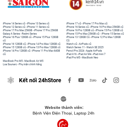
iPhone 14 Series cũ
-
iPhone 13 Series cũ
iPhone 17 cũ
-
iPhone 17 Pro Max cũ
iPhone 12 Series cũ
-
iPhone 11 Series cũ
iPhone 16 Series cũ
-
iPhone 16 Pro Max 256GB cũ
iPhone 17 Pro Max 256GB
-
iPhone 17 Pro 256GB
iPhone 16 Pro 128GB cũ
-
iPhone 15 Pro 128GB cũ
Galaxy A Series
-
Redmi Series
iPhone 15 Pro Max 256GB cũ
-
iPhone 15 Series cũ
iPhone 16 Plus 128GB cũ
-
iPhone 15 Plus 128GB
iPhone 13 128GB Cũ
-
iPhone 12 Pro Max 128GB
cũ
Cũ
iPhone 16 128GB cũ
-
iPhone 14 Pro Max 128GB cũ
Watch cũ
-
AirPods cũ
iPhone 15 128GB cũ
-
iPhone 13 Pro Max 128GB cũ
Watch Series 11
-
Watch SE 2025
iPhone 14 Pro 128GB cũ
-
iPhone 11 Pro Max 64GB
Pencil Pro 2024
-
Apple AirPods
cũ
iPad A16
-
iPad Air M4
-
iPad mini 7
iPad Pro M5
-
MacBook Neo
MacBook Pro M5
-
MacBook Air M5
Loa Sounarc
-
Phụ kiện chính hãng
Kết nối 24hStore
Website thành viên:
Bệnh Viện Điện Thoại, Laptop 24h