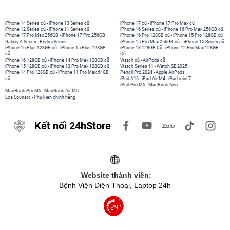
iPhone 14 Series cũ
-
iPhone 13 Series cũ
iPhone 17 cũ
-
iPhone 17 Pro Max cũ
iPhone 12 Series cũ
-
iPhone 11 Series cũ
iPhone 16 Series cũ
-
iPhone 16 Pro Max 256GB cũ
iPhone 17 Pro Max 256GB
-
iPhone 17 Pro 256GB
iPhone 16 Pro 128GB cũ
-
iPhone 15 Pro 128GB cũ
Galaxy A Series
-
Redmi Series
iPhone 15 Pro Max 256GB cũ
-
iPhone 15 Series cũ
iPhone 16 Plus 128GB cũ
-
iPhone 15 Plus 128GB
iPhone 13 128GB Cũ
-
iPhone 12 Pro Max 128GB
cũ
Cũ
iPhone 16 128GB cũ
-
iPhone 14 Pro Max 128GB cũ
Watch cũ
-
AirPods cũ
iPhone 15 128GB cũ
-
iPhone 13 Pro Max 128GB cũ
Watch Series 11
-
Watch SE 2025
iPhone 14 Pro 128GB cũ
-
iPhone 11 Pro Max 64GB
Pencil Pro 2024
-
Apple AirPods
cũ
iPad A16
-
iPad Air M4
-
iPad mini 7
iPad Pro M5
-
MacBook Neo
MacBook Pro M5
-
MacBook Air M5
Loa Sounarc
-
Phụ kiện chính hãng
Kết nối 24hStore
Website thành viên:
Bệnh Viện Điện Thoại, Laptop 24h