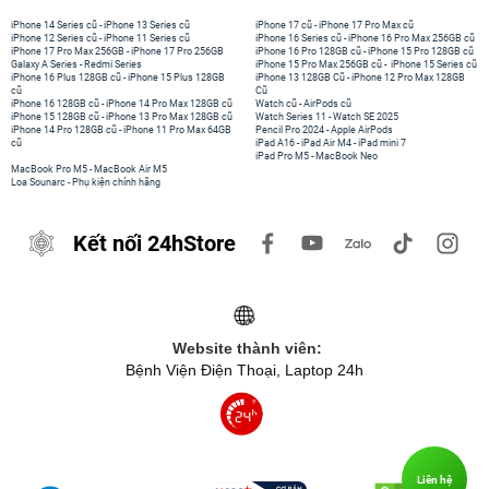
iPhone 14 Series cũ
-
iPhone 13 Series cũ
iPhone 17 cũ
-
iPhone 17 Pro Max cũ
iPhone 12 Series cũ
-
iPhone 11 Series cũ
iPhone 16 Series cũ
-
iPhone 16 Pro Max 256GB cũ
iPhone 17 Pro Max 256GB
-
iPhone 17 Pro 256GB
iPhone 16 Pro 128GB cũ
-
iPhone 15 Pro 128GB cũ
Galaxy A Series
-
Redmi Series
iPhone 15 Pro Max 256GB cũ
-
iPhone 15 Series cũ
iPhone 16 Plus 128GB cũ
-
iPhone 15 Plus 128GB
iPhone 13 128GB Cũ
-
iPhone 12 Pro Max 128GB
cũ
Cũ
iPhone 16 128GB cũ
-
iPhone 14 Pro Max 128GB cũ
Watch cũ
-
AirPods cũ
iPhone 15 128GB cũ
-
iPhone 13 Pro Max 128GB cũ
Watch Series 11
-
Watch SE 2025
iPhone 14 Pro 128GB cũ
-
iPhone 11 Pro Max 64GB
Pencil Pro 2024
-
Apple AirPods
cũ
iPad A16
-
iPad Air M4
-
iPad mini 7
iPad Pro M5
-
MacBook Neo
MacBook Pro M5
-
MacBook Air M5
Loa Sounarc
-
Phụ kiện chính hãng
Kết nối 24hStore
Website thành viên:
Bệnh Viện Điện Thoại, Laptop 24h
Liên hệ