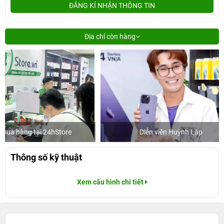
ĐĂNG KÍ NHẬN THÔNG TIN
Địa chỉ còn hàng
e
Diễn viên Huỳnh Lập
Khách 
Thông số kỹ thuật
Xem cấu hình chi tiết