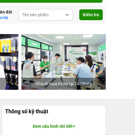
lên đời
Kiểm tra
ên hệ
Khách mua hàng tại 24hStore
Ca 
Thông số kỹ thuật
Xem cấu hình chi tiết