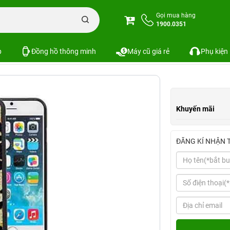
Ốp lưng iPhone 6 Plus TOTU TPU Leopard Soft-cham series
Gọi mua hàng
1900.0351
opard Soft-cham series
SKU:
p
Đồng hồ thông minh
Máy cũ giá rẻ
Phụ kiện
Khuyến mãi
ĐĂNG KÍ NHẬN 