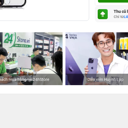
Thu cũ 
Chỉ từ
Li
hách mua hàng tại 24hStore
Diễn viên Huỳnh Lập