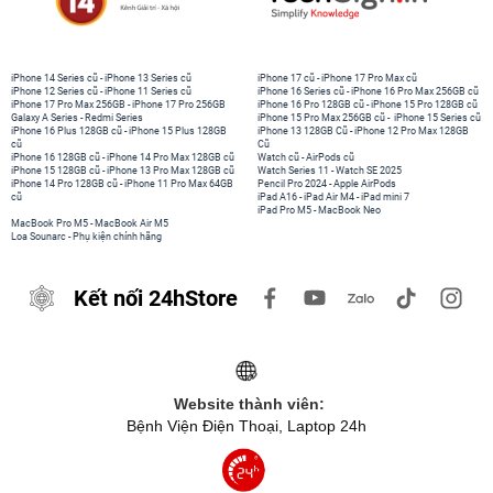
iPhone 14 Series cũ
-
iPhone 13 Series cũ
iPhone 17 cũ
-
iPhone 17 Pro Max cũ
iPhone 12 Series cũ
-
iPhone 11 Series cũ
iPhone 16 Series cũ
-
iPhone 16 Pro Max 256GB cũ
iPhone 17 Pro Max 256GB
-
iPhone 17 Pro 256GB
iPhone 16 Pro 128GB cũ
-
iPhone 15 Pro 128GB cũ
Galaxy A Series
-
Redmi Series
iPhone 15 Pro Max 256GB cũ
-
iPhone 15 Series cũ
iPhone 16 Plus 128GB cũ
-
iPhone 15 Plus 128GB
iPhone 13 128GB Cũ
-
iPhone 12 Pro Max 128GB
cũ
Cũ
iPhone 16 128GB cũ
-
iPhone 14 Pro Max 128GB cũ
Watch cũ
-
AirPods cũ
iPhone 15 128GB cũ
-
iPhone 13 Pro Max 128GB cũ
Watch Series 11
-
Watch SE 2025
iPhone 14 Pro 128GB cũ
-
iPhone 11 Pro Max 64GB
Pencil Pro 2024
-
Apple AirPods
cũ
iPad A16
-
iPad Air M4
-
iPad mini 7
iPad Pro M5
-
MacBook Neo
MacBook Pro M5
-
MacBook Air M5
Loa Sounarc
-
Phụ kiện chính hãng
Kết nối 24hStore
Website thành viên:
Bệnh Viện Điện Thoại, Laptop 24h