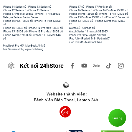
iPhone 14 Series cũ
-
iPhone 13 Series cũ
iPhone 17 cũ
-
iPhone 17 Pro Max cũ
iPhone 12 Series cũ
-
iPhone 11 Series cũ
iPhone 16 Series cũ
-
iPhone 16 Pro Max 256GB cũ
iPhone 17 Pro Max 256GB
-
iPhone 17 Pro 256GB
iPhone 16 Pro 128GB cũ
-
iPhone 15 Pro 128GB cũ
Galaxy A Series
-
Redmi Series
iPhone 15 Pro Max 256GB cũ
-
iPhone 15 Series cũ
iPhone 16 Plus 128GB cũ
-
iPhone 15 Plus 128GB
iPhone 13 128GB Cũ
-
iPhone 12 Pro Max 128GB
cũ
Cũ
iPhone 16 128GB cũ
-
iPhone 14 Pro Max 128GB cũ
Watch cũ
-
AirPods cũ
iPhone 15 128GB cũ
-
iPhone 13 Pro Max 128GB cũ
Watch Series 11
-
Watch SE 2025
iPhone 14 Pro 128GB cũ
-
iPhone 11 Pro Max 64GB
Pencil Pro 2024
-
Apple AirPods
cũ
iPad A16
-
iPad Air M4
-
iPad mini 7
iPad Pro M5
-
MacBook Neo
MacBook Pro M5
-
MacBook Air M5
Loa Sounarc
-
Phụ kiện chính hãng
Kết nối 24hStore
Website thành viên:
Bệnh Viện Điện Thoại, Laptop 24h
Liên hệ